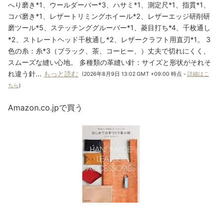
へり磨き*1、ウールダーバー*3、ハサミ*1、測定尺*1、指貫*1、
コバ磨き*1、レザートリミングホイール*2、レザーエッジ研削研
磨ツール*5、ステッチンググルーバー*1、菱目打ち*4、千枚通し
*2、ストレートヘッド千枚通し*2、レザークラフト用直刃*1。 3
色の糸：糸*3（ブラック、茶、コーヒー、）丈夫で切れにくく、
スムーズな縫い心地。 多種類の革縫い針：サイズと形状がそれそ
れ違う針...
もっと読む
(2026年8月9日 13:02 GMT +09:00 時点 -
詳細はこ
ちら
)
Amazon.co.jpで買う