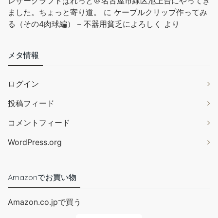
レザークラフトぱれっと＠名古屋市緑区池上台にやってき
【ディバイダー】ケガキ作業用ツールとし
￥945
￥895
ました。ちょっと寄り道。
に
ケーブルクリップ作ってみ
てもよく使われています。レザークラフトや模型工作をすると
る（その4肉球編） – 不器用貧乏によろしく
より
き、 革や金属板にキレイに直線を引きしたり円を描いたりしま
す。 【材質】高品質の炭素鋼でできており、硬度が高く、錆びに
くく、耐用年数が長いです。 【ネジ式】はネジで間隔を調整する
メタ情報
タイプ。サイズの微調整ができしっかりと固定します。 【小型軽
量】手に納まるほどの小型軽量サイズで持ち運びもしやすく、綺
ログイン
麗な直線を引きたい時や、円の形のデザインを製図したい時にご
使用いただける、手芸レザー用コンパスです。 【幅広い...
もっと
投稿フィード
読む
(2026年8月9日 15:36 GMT +09:00 時点 -
詳細はこちら
)
コメントフィード
Amazon.co.jpで買う
WordPress.org
Amazonでお買い物
Amazon.co.jpで買う