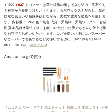
トコノールは革の繊維の奥まで入り込み、毛羽立ち
￥1,100
￥627
を根本から長期に渡りおさえます。天然ワックスを配合し、革の
自然な風合いや触感を残しながら、柔軟で丈夫な被膜を形成しま
す。 内容量：120g 色：無色 成分：天然糊・天然ワックス・合成
樹脂 本品は水溶性です。お使いいただいた後でもどんな仕上げ剤
や顔料でもお使いいただけます。コバを磨いた後にコバスーパー
やコーバーで着色するなどの使い方もOK。
(2026年8月8日 20:48
GMT +09:00 時点 -
詳細はこちら
)
Amazon.co.jpで買う
サムコス レザークラフト 革工具セット 裁縫工具 皮革工具 針 手作