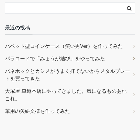
やコーバーで着色するなどの使い方もOK。
(2026年8月8日 20:48
GMT +09:00 時点 -
詳細はこちら
)
Amazon.co.jpで買う
最近の投稿
パペット型コインケース（笑い男Ver）を作ってみた
パラコードで「みょうが結び」をやってみた
バネホックとカシメがうまく打てないからメタルプレー
トを買ってきた
サムコス レザークラフト 革工具セット 裁縫工具 皮革工具 針 手作
大塚屋 車道本店にやってきました。気になるものあれ
り 革用 レザー 紐 ワックス糸 手縫い 工具 DIY 縫製キット ザーツ
これ。
ールセット (24個セット)
革用の矢絣文様を作ってみた
セット内容：計24点セット。千枚通し*1、系
￥1,699
*3、指カバー*2、裁縫用針*7、ハサミ*1、指貫*1、測定尺*1、溝
堀り革工具*2、レザーエッジ研削研磨ツール*3、菱目打ち*2、コ
バ磨き*1。 ワックス糸：丈夫で壊れにくく、スムーズな縫製が可