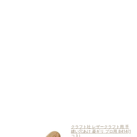
天
市
場
A
m
a
z
o
n
Y
a
h
o
o
シ
ョ
ッ
ピ
ン
グ
クラフト社 レザークラフト用 手
縫い穴あけ 菱ギリ プロ用 8414(1
コ入)