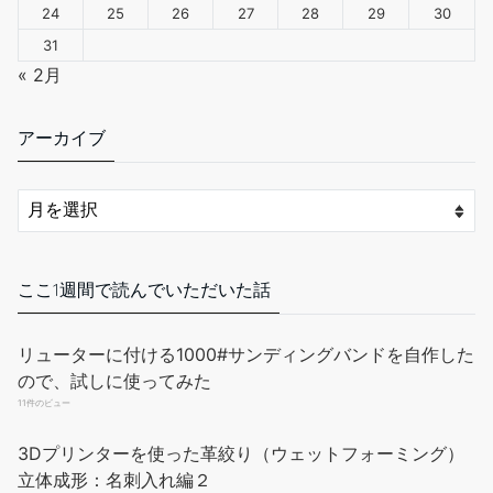
ッチ編」: 創業20年、GRANDZEROの技術を丸裸に!!
24
25
26
27
28
29
30
(GRANDZEROブックス)
31
只今、カスタマーの評価を取得しています。
« 2月
￥1,250
(2025年10月28日 11:55 GMT +09:00 時点 -
詳細はこちら
)
アーカイブ
Amazon.co.jpで買う
ここ1週間で読んでいただいた話
リューターに付ける1000#サンディングバンドを自作した
クラフトシャ(craftsha) クラフト社 革工具 ガラス板 12×9cm 8681
ので、試しに使ってみた
11件のビュー
サイズ:12×9cm 数量:1個 種類: 単品 対象
￥1,672
￥1,444
性別: female
(2026年8月9日 13:08 GMT +09:00 時点 -
詳細はこちら
)
3Dプリンターを使った革絞り（ウェットフォーミング）
立体成形：名刺入れ編２