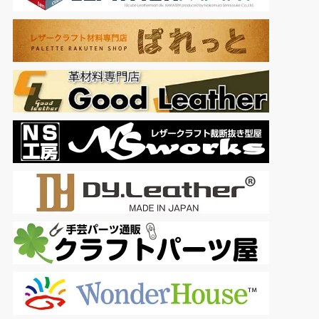
スムーズな縫い心地。 多種類の革縫い針：サイズと形状がそれそ
れ違う針...
もっと読む
(2026年8月9日 13:02 GMT +09:00 時点 -
詳細はこ
ちら
)
Amazon.co.jpで買う
【PDFダウンロード付き】30分からできるレザークラフト入門
はじめての手づくり革小物
只今、カスタマーの評価を取得しています。