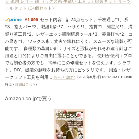
り 革用 レザー 紐 ワックス糸 手縫い 工具 DIY 縫製キット ザーツ
ールセット (24個セット)
セット内容：計24点セット。千枚通し*1、系
￥1,699
*3、指カバー*2、裁縫用針*7、ハサミ*1、指貫*1、測定尺*1、溝
堀り革工具*2、レザーエッジ研削研磨ツール*3、菱目打ち*2、コ
バ磨き*1。 ワックス糸：丈夫で壊れにくく、スムーズな縫製が可
能です。 多種類の革縫い針：サイズと形状がそれそれ違う針はご
用途と目的によりご自由に選ぶことができる。 使用が便利：プロ
でも初心者の方でも、簡単にこの修理セットを使えます。クラフ
ト、DIY、縫製の趣味をお持ちの方にピッタリです。 用途：レザ
ークラフト工具を利用...
もっと読む
(2026年8月9日 05:17 GMT +09:00
時点 -
詳細はこちら
)
Amazon.co.jpで買う