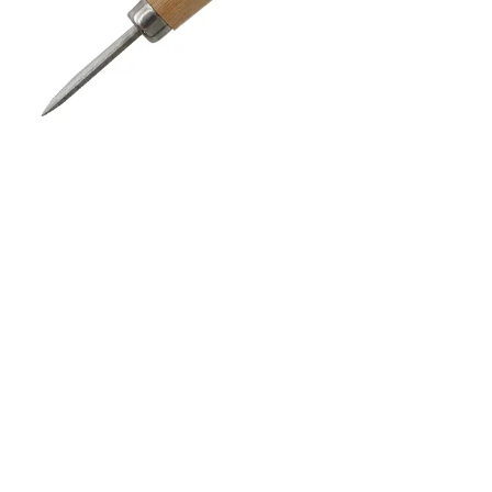
穴
あ
け
菱
ギ
リ
細
8
4
1
3
(
1
コ
入
)
p
o
s
t
e
d
w
i
t
h
カ
エ
レ
バ
楽