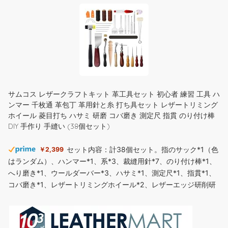
サムコス レザークラフトキット 革工具セット 初心者 練習 工具 ハ
ンマー 千枚通 革包丁 革用針と糸 打ち具セット レザートリミング
ホイール 菱目打ち ハサミ 研磨 コバ磨き 測定尺 指貫 のり付け棒
DIY 手作り 手縫い (38個セット)
セット内容：計38個セット。指のサック*1（色
￥2,399
はランダム）、ハンマー*1、系*3、裁縫用針*7、のり付け棒*1、
へり磨き*1、ウールダーバー*3、ハサミ*1、測定尺*1、指貫*1、
コバ磨き*1、レザートリミングホイール*2、レザーエッジ研削研
磨ツール*5、ステッチンググルーバー*1、菱目打ち*4、千枚通し
*2、ストレートヘッド千枚通し*2、レザークラフト用直刃*1。 3
色の糸：糸*3（ブラック、茶、コーヒー、）丈夫で切れにくく、