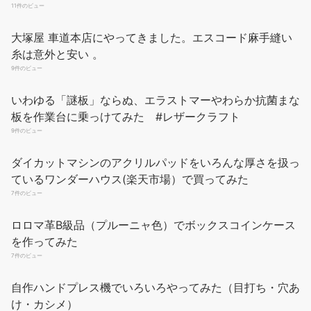
Amazon.co.jpで買う
11件のビュー
大塚屋 車道本店にやってきました。エスコード麻手縫い
糸は意外と安い 。
9件のビュー
いわゆる「謎板」ならぬ、エラストマーやわらか抗菌まな
板を作業台に乗っけてみた #レザークラフト
9件のビュー
サムコス コバ磨き 黒檀製 レザークラフト レザースティック ヘリ
磨き 革磨き 専用 工具 檀木 製 仕上げ 革手芸 革細工 革工芸道具
ダイカットマシンのアクリルパッドをいろんな厚さを扱っ
（ブラウン）
ているワンダーハウス(楽天市場）で買ってみた
7件のビュー
商品サイズ：(長さ)約15cm × (厚み)約２.5cm。
￥545
材質：高品質の黑檀を使用したコバ磨き用専用コーンスリッカー
ロロマ革B級品（プルーニャ色）でボックスコインケース
です！レザークラフトのコバ磨きには、この材質が最適と言われ
を作ってみた
ています。その木材の持つ自然な堅さが、革によく馴染みツヤを
7件のビュー
引き出すためです。なので表面が滑らかに仕上がります。 用途：
レザークラフト製作時においてのコバ処理を行う為の仕上げ道
自作ハンドプレス機でいろいろやってみた（目打ち・穴あ
具、通常はケヤキで出来ているものが多いがこの製品は黒檀を使
け・カシメ）