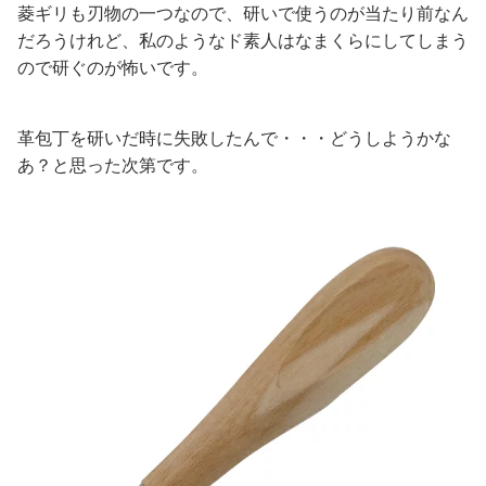
菱ギリも刃物の一つなので、研いで使うのが当たり前なん
だろうけれど、私のようなド素人はなまくらにしてしまう
ので研ぐのが怖いです。
革包丁を研いだ時に失敗したんで・・・どうしようかな
あ？と思った次第です。
ク
ラ
フ
ト
社
レ
ザ
ー
ク
ラ
フ
ト
用
手
縫
い