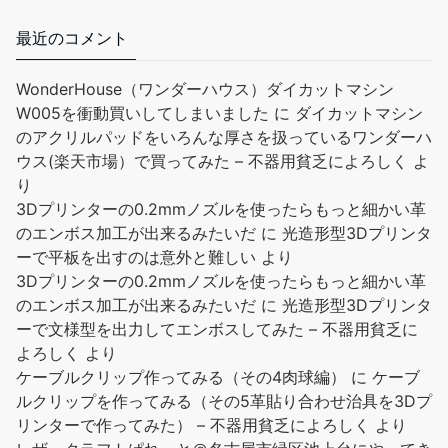
と保管されています。 工具を紛失する心配がなく、持ち運びも簡
単です。 レザー縫製キット：レザークラフトツールセットには、
最近のコメント
千枚通し、ステッチパンチ、調節可能なグルーバー、縫製トレー
スホイール、指ぬき、はさみ、ワックス糸、およびさまざまな種
WonderHouse（ワンダーハウス）ダイカットマシン
類のレザー縫製針が含まれており、レザー縫製プロジェクトのす
W005を衝動買いしてしまいました
に
ダイカットマシン
べてのニーズを満たすことができます。 レザーカー...
もっと読む
のアクリルパッドをいろんな厚さを扱っているワンダーハ
(2026年8月9日 13:08 GMT +09:00 時点 -
詳細はこちら
)
ウス(楽天市場）で買ってみた – 不器用貧乏によろしく
よ
り
Amazon.co.jpで買う
3Dプリンターの0.2mmノズルを使ったらもっと細かい革
のエンボス加工が出来るみたいだ
に
光造形型3Dプリンタ
ーで平板を出すのは意外と難しい
より
3Dプリンターの0.2mmノズルを使ったらもっと細かい革
のエンボス加工が出来るみたいだ
に
光造形型3Dプリンタ
ーで文様型を出力してエンボスしてみた – 不器用貧乏に
よろしく
より
ケーブルクリップ作ってみる（その4肉球編）
に
ケーブ
LIKENNY ディバイダー レザークラフト 目打ち コンパス 革 マーキ
ルクリップを作ってみる（その5革貼り合わせ治具を3Dプ
ング 線引き ステンレス製 ネジ式 測定 工具
リンターで作ってみた） – 不器用貧乏によろしく
より