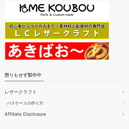
￥1,563
(2025年10月28日 11:55 GMT +09:00 時点 -
詳細はこちら
)
Amazon.co.jpで買う
懲りもせず製作中
誠和(Seiwa)トコノール レザークラフト用 革の床面・コバの仕上
剤 120g 無色 SWA31505
レザークラフト
トコノールは革の繊維の奥まで入り込み、毛羽立ち
￥1,100
￥627
を根本から長期に渡りおさえます。天然ワックスを配合し、革の
パスケースの作り方
自然な風合いや触感を残しながら、柔軟で丈夫な被膜を形成しま
Affiliate Disclosure
す。 内容量：120g 色：無色 成分：天然糊・天然ワックス・合成
樹脂 本品は水溶性です。お使いいただいた後でもどんな仕上げ剤
や顔料でもお使いいただけます。コバを磨いた後にコバスーパー