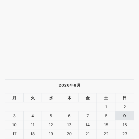
能です。 多種類の革縫い針：サイズと形状がそれそれ違う針はご
用途と目的によりご自由に選ぶことができる。 使用が便利：プロ
でも初心者の方でも、簡単にこの修理セットを使えます。クラフ
ト、DIY、縫製の趣味をお持ちの方にピッタリです。 用途：レザ
ークラフト工具を利用...
もっと読む
(2026年8月9日 05:17 GMT +09:00
時点 -
詳細はこちら
)
Amazon.co.jpで買う
2026年8月
月
火
水
木
金
土
日
1
2
3
4
5
6
7
8
9
10
11
12
13
14
15
16
革の技術、なんだ！こうだったのか！！シリーズ 「穴あけ・ステ
17
18
19
20
21
22
23