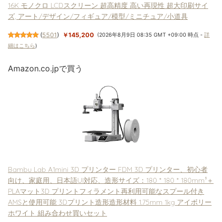
16K モノクロ LCDスクリーン 超高精度 高い再現性 超大印刷サイ
ズ, アート/デザイン/フィギュア/模型/ミニチュア/小道具
(
5501
)
￥145,200
(2026年8月9日 08:35 GMT +09:00 時点 -
詳
細はこちら
)
Amazon.co.jpで買う
Bambu Lab A1mini 3D プリンター FDM 3D プリンター、初心者
向け、家庭用、日本語UI対応、造形サイズ：180 * 180 * 180mm³＋
PLAマット3D プリントフィラメント再利用可能なスプール付き
AMSと使用可能 3Dプリント造形造形材料 1.75mm 1kg アイボリー
ホワイト 組み合わせ買いセット