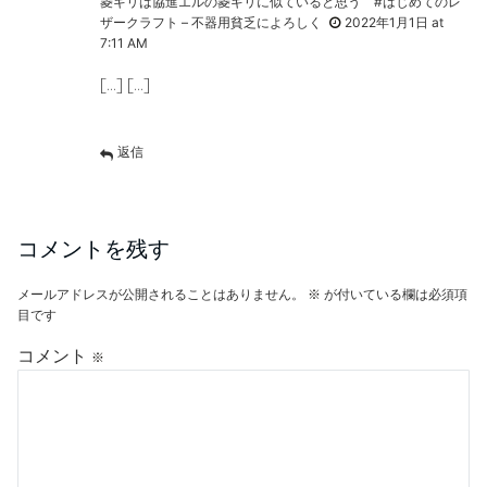
菱ギリは協進エルの菱ギリに似ていると思う #はじめてのレ
ザークラフト – 不器用貧乏によろしく
2022年1月1日 at
7:11 AM
[…] […]
返信
コメントを残す
メールアドレスが公開されることはありません。
※
が付いている欄は必須項
目です
コメント
※