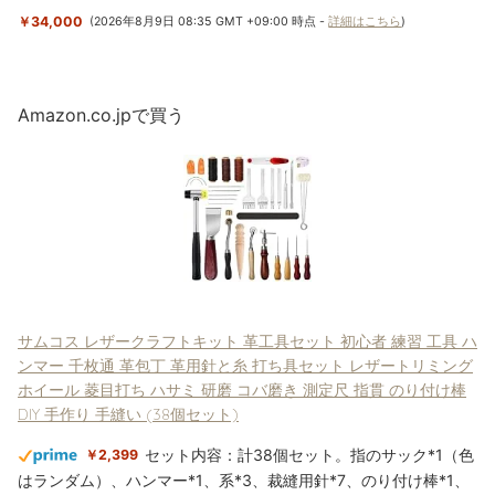
￥34,000
(2026年8月9日 08:35 GMT +09:00 時点 -
詳細はこちら
)
Amazon.co.jpで買う
サムコス レザークラフトキット 革工具セット 初心者 練習 工具 ハ
ンマー 千枚通 革包丁 革用針と糸 打ち具セット レザートリミング
ホイール 菱目打ち ハサミ 研磨 コバ磨き 測定尺 指貫 のり付け棒
DIY 手作り 手縫い (38個セット)
セット内容：計38個セット。指のサック*1（色
￥2,399
はランダム）、ハンマー*1、系*3、裁縫用針*7、のり付け棒*1、