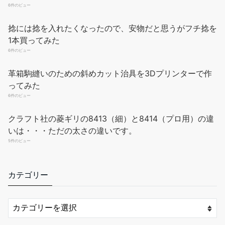
用。それに比べ、黒檀（エボニー）は、どの革製品にも使用で
6件のビュー
き、ヘリ・コバ処理が行いやすく、より...
もっと読む
(2026年8月9
捻には捻を入れたくなったので、安物だと思うがフチ捻を
日 10:36 GMT +09:00 時点 -
詳細はこちら
)
1本買ってみた
Amazon.co.jpで買う
6件のビュー
革箱駒縫いのための斜めカット治具を3Dプリンターで作
ってみた
6件のビュー
クラフト社の菱ギリの8413（細）と8414（プロ用）の違
いは・・・ただの太さの違いです。
5件のビュー
Dennty レザークラフトツール 革加工ツールキット カスタム収納
袋付き レザーカービングツール クラフト製作 切断 パンチング 縫
製 カービング スタンピング ツーリングキット
カテゴリー
レザーツール収納バッグ: レザークラフ
￥6,699
￥5,999
トツールセットには72PCSのレザー加工ツールが含まれており、
すべてのレザー作成ツールは繊細なレザー製の収納バッグに整然