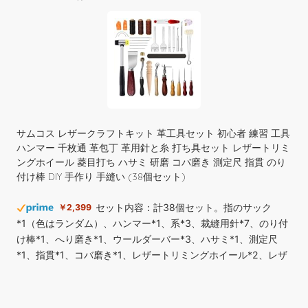
Amazon.co.jpで買う
Entina 3Dプリンター TINA2 Plus、高速高精度 250mm/秒 自動
レベリング FDM ミニ 3Dプリンター、WiFi クラウドオンライン
印刷、スプリングスチールプラットフォーム、子供や初心者向
サムコス レザークラフトキット 革工具セット 初心者 練習 工具
けの完全組み立て済み 3D ホームプリンター、家庭での使用に
ハンマー 千枚通 革包丁 革用針と糸 打ち具セット レザートリミ
レザークラフト 革 本革 ヌメ 牛革 生地 カラー カットレザー バ
最適
ングホイール 菱目打ち ハサミ 研磨 コバ磨き 測定尺 指貫 のり
ングラ産 キップ 1.3mm厚 Harvestmart (グリーン, 6デシ(約a4
付け棒 DIY 手作り 手縫い (38個セット)
サイズ))
(
543118
)
￥30,999
(2026年8月9日 08:35 GMT +09:00 時点
セット内容：計38個セット。指のサック
￥2,399
-
詳細はこちら
)
只今、カスタマーの評価を取得しています。
*1（色はランダム）、ハンマー*1、系*3、裁縫用針*7、のり付
け棒*1、へり磨き*1、ウールダーバー*3、ハサミ*1、測定尺
成牛よりきめ細かく美しいキップ（生後6ヵ
￥1,690
*1、指貫*1、コバ磨き*1、レザートリミングホイール*2、レザ
月から2年くらいの中牛革）をカラーリングした革です。 革の
ーエッジ研削研磨ツール*5、ステッチンググルーバー*1、菱目
持つ模様を最大限に活かすアニリン仕上げ。美しいキップの風
打ち*4、千枚通し*2、ストレートヘッド千枚通し*2、レザーク
合いを崩さず革の良さを引き出すカラーリング。 ツヤとナチュ
ラフト用直刃*1。 3色の糸：糸*3（ブラック、茶、コーヒ
ラルなシボが特徴的。合皮では味わえない高級感をお楽しみく