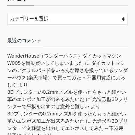
レザーツール収納バッグ: レザークラ
￥6,699
￥5,999
フトツールセットには72PCSのレザー加工ツールが含まれてお
り、すべてのレザー作成ツールは繊細なレザー製の収納バッグ
に整然と保管されています。 工具を紛失する心配がなく、持ち
運びも簡単です。 レザー縫製キット：レザークラフトツールセ
ットには、千枚通し、ステッチパンチ、調節可能なグルーバ
最近のコメント
ー、縫製トレースホイール、指ぬき、はさみ、ワックス糸、お
よびさまざまな種類のレザー縫製針が含まれており、レザー縫
WonderHouse（ワンダーハウス）ダイカットマシン
製プロジェクトのすべてのニーズを満たすことができます。 レ
W005を衝動買いしてしまいました
に
ダイカットマシ
ザーカー...
もっと読む
(2026年8月9日 13:08 GMT +09:00 時点 -
詳細は
ンのアクリルパッドをいろんな厚さを扱っているワンダ
こちら
)
ーハウス(楽天市場）で買ってみた – 不器用貧乏によろ
しく
より
Amazon.co.jpで買う
3Dプリンターの0.2mmノズルを使ったらもっと細かい
革のエンボス加工が出来るみたいだ
に
光造形型3Dプリ
ンターで平板を出すのは意外と難しい
より
3Dプリンターの0.2mmノズルを使ったらもっと細かい
革のエンボス加工が出来るみたいだ
に
光造形型3Dプリ
ンターで文様型を出力してエンボスしてみた – 不器用