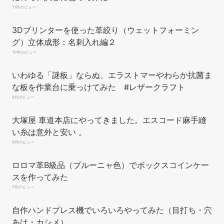
サイズ:12×9cm 数量:1個 種類: 単品
￥1,672
￥1,444
11件のビュー
対象性別: female
(2026年8月9日 13:08 GMT +09:00 時点 -
詳細はこちら
)
3Dプリンターを使った革絞り（ウェットフォーミン
Amazon.co.jpで買う
グ）立体成形：名刺入れ編２
10件のビュー
いわゆる「謎板」ならぬ、エラストマーやわらか抗菌ま
な板を作業台に乗っけてみた #レザークラフト
8件のビュー
大塚屋 車道本店にやってきました。エスコード麻手縫
い糸は意外と安い 。
サムコス コバ磨き 黒檀製 レザークラフト レザースティック ヘ
8件のビュー
リ磨き 革磨き 専用 工具 檀木 製 仕上げ 革手芸 革細工 革工芸道
具 （ブラウン）
ロロマ革B級品（プルーニャ色）でボックスコインケー
スを作ってみた
商品サイズ：(長さ)約15cm × (厚み)約
￥545
7件のビュー
２.5cm。 材質：高品質の黑檀を使用したコバ磨き用専用コー
ンスリッカーです！レザークラフトのコバ磨きには、この材質
自作ハンドプレス機でいろいろやってみた（目打ち・穴
が最適と言われています。その木材の持つ自然な堅さが、革に
あけ・カシメ）