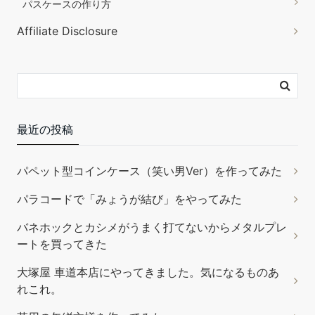
パスケースの作り方
成します。 内容量：120g 色：無色 成分：天然糊・天然ワック
Affiliate Disclosure
ス・合成樹脂 本品は水溶性です。お使いいただいた後でもどん
な仕上げ剤や顔料でもお使いいただけます。コバを磨いた後に
コバスーパーやコーバーで着色するなどの使い方もOK。
(2026
年8月8日 20:48 GMT +09:00 時点 -
詳細はこちら
)
Amazon.co.jpで買う
最近の投稿
パペット型コインケース（笑い男Ver）を作ってみた
パラコードで「みょうが結び」をやってみた
バネホックとカシメがうまく打てないからメタルプレ
ートを買ってきた
サムコス レザークラフト 革工具セット 裁縫工具 皮革工具 針
手作り 革用 レザー 紐 ワックス糸 手縫い 工具 DIY 縫製キット
大塚屋 車道本店にやってきました。気になるものあ
ザーツールセット (24個セット)
れこれ。