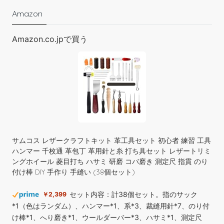
Amazon
Amazon.co.jpで買う
サムコス レザークラフトキット 革工具セット 初心者 練習 工具
ハンマー 千枚通 革包丁 革用針と糸 打ち具セット レザートリミ
ングホイール 菱目打ち ハサミ 研磨 コバ磨き 測定尺 指貫 のり
付け棒 DIY 手作り 手縫い (38個セット)
セット内容：計38個セット。指のサック
￥2,399
*1（色はランダム）、ハンマー*1、系*3、裁縫用針*7、のり付
け棒*1、へり磨き*1、ウールダーバー*3、ハサミ*1、測定尺