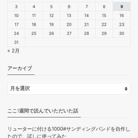
3
4
5
6
7
8
9
10
11
12
13
14
15
16
革の技術、なんだ！こうだったのか！！シリーズ 「穴あけ・ス
テッチ編」: 創業20年、GRANDZEROの技術を丸裸に!!
17
18
19
20
21
22
23
(GRANDZEROブックス)
24
25
26
27
28
29
30
31
只今、カスタマーの評価を取得しています。
« 2月
￥1,250
(2025年10月28日 11:55 GMT +09:00 時点 -
詳細はこちら
)
Amazon.co.jpで買う
アーカイブ
ここ1週間で読んでいただいた話
クラフトシャ(craftsha) クラフト社 革工具 ガラス板 12×9cm
8681
リューターに付ける1000#サンディングバンドを自作し
たので、試しに使ってみた