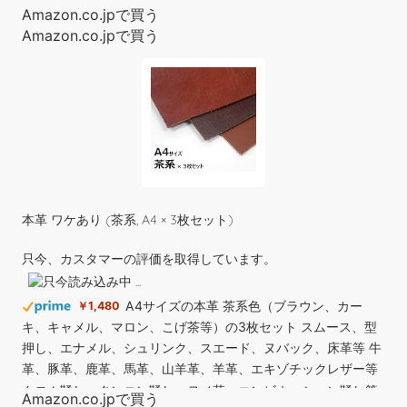
Amazon.co.jpで買う
Amazon.co.jpで買う
Creality Ender-3 V3 SE 3dプリンター,250mm/s 自動レベリン
グ 造形サイズ 220*220*250mm | Spriteダイレクトドライブ押
本革 ワケあり (茶系, A4 × 3枚セット)
出機 デュアルZ軸 PEIプラットフォーム 初心者向け 家庭用
PLA/PETG/TPU対応
只今、カスタマーの評価を取得しています。
A4サイズの本革 茶系色（ブラウン、カー
￥1,480
(
53773
)
￥31,999
(2026年8月9日 08:35 GMT +09:00 時点 -
キ、キャメル、マロン、こげ茶等）の3枚セット スムース、型
詳細はこちら
)
押し、エナメル、シュリンク、スエード、ヌバック、床革等 牛
革、豚革、鹿革、馬革、山羊革、羊革、エキゾチックレザー等
Amazon.co.jpで買う
クロム鞣し、タンニン鞣し、ヌメ革、コンビネーション鞣し等
(2025年10月29日 19:30 GMT +09:00 時点 -
詳細はこちら
)
Amazon.co.jpで買う