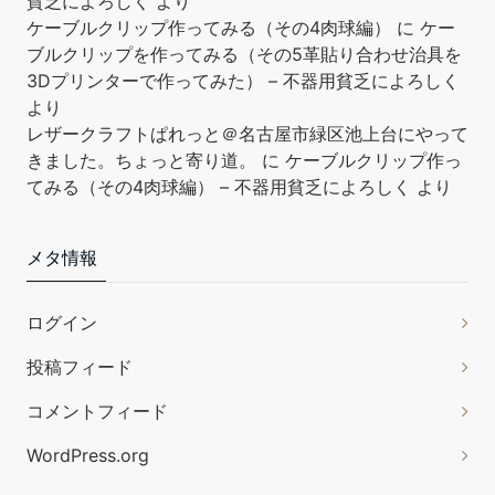
貧乏によろしく
より
ケーブルクリップ作ってみる（その4肉球編）
に
ケー
LIKENNY ディバイダー レザークラフト 目打ち コンパス 革 マー
ブルクリップを作ってみる（その5革貼り合わせ治具を
キング 線引き ステンレス製 ネジ式 測定 工具
3Dプリンターで作ってみた） – 不器用貧乏によろしく
より
【ディバイダー】ケガキ作業用ツールと
￥945
￥895
レザークラフトぱれっと＠名古屋市緑区池上台にやって
してもよく使われています。レザークラフトや模型工作をする
きました。ちょっと寄り道。
に
ケーブルクリップ作っ
とき、 革や金属板にキレイに直線を引きしたり円を描いたりし
てみる（その4肉球編） – 不器用貧乏によろしく
より
ます。 【材質】高品質の炭素鋼でできており、硬度が高く、錆
びにくく、耐用年数が長いです。 【ネジ式】はネジで間隔を調
整するタイプ。サイズの微調整ができしっかりと固定します。
メタ情報
【小型軽量】手に納まるほどの小型軽量サイズで持ち運びもし
やすく、綺麗な直線を引きたい時や、円の形のデザインを製図
ログイン
したい時にご使用いただける、手芸レザー用コンパスです。
【幅広い...
もっと読む
(2026年8月8日 15:31 GMT +09:00 時点 -
詳細は
投稿フィード
こちら
)
コメントフィード
Amazon.co.jpで買う
WordPress.org