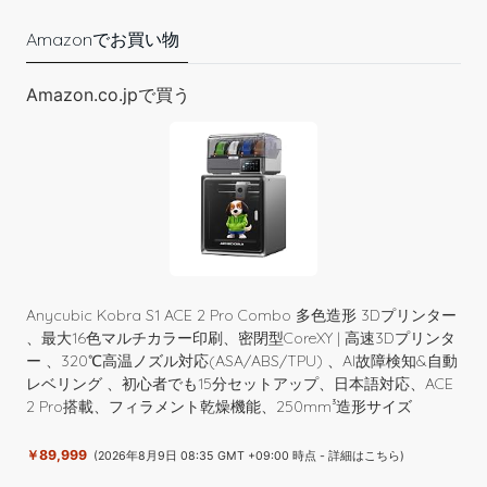
Amazonでお買い物
Amazon.co.jpで買う
改訂版 レザークラフトの教科書
只今、カスタマーの評価を取得しています。
￥1,485
(2025年10月28日 11:55 GMT +09:00 時点 -
詳細はこちら
)
Anycubic Kobra S1 ACE 2 Pro Combo 多色造形 3Dプリンター
、最大16色マルチカラー印刷、密閉型CoreXY | 高速3Dプリンタ
ー 、320℃高温ノズル対応(ASA/ABS/TPU) 、AI故障検知&自動
レベリング 、初心者でも15分セットアップ、日本語対応、ACE
2 Pro搭載、フィラメント乾燥機能、250mm³造形サイズ
￥89,999
(2026年8月9日 08:35 GMT +09:00 時点 -
詳細はこちら
)