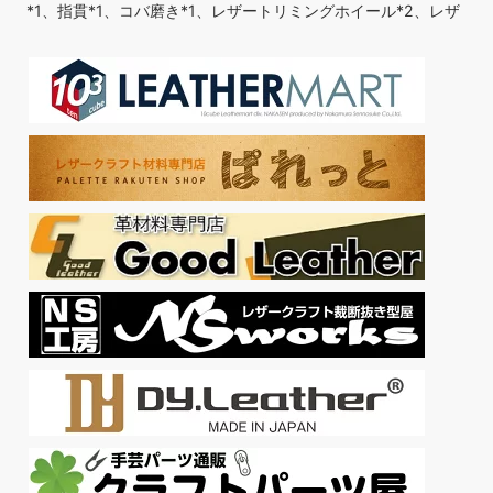
*1、指貫*1、コバ磨き*1、レザートリミングホイール*2、レザ
ーエッジ研削研磨ツール*5、ステッチンググルーバー*1、菱目
打ち*4、千枚通し*2、ストレートヘッド千枚通し*2、レザーク
ラフト用直刃*1。 3色の糸：糸*3（ブラック、茶、コーヒ
ー、）丈夫で切れにくく、スムーズな縫い心地。 多種類の革縫
い針：サイズと形状がそれそれ違う針...
もっと読む
(2026年8月9
日 13:02 GMT +09:00 時点 -
詳細はこちら
)
Amazon.co.jpで買う
【PDFダウンロード付き】30分からできるレザークラフト入