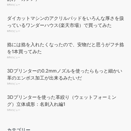
よく馴染みツヤを引き出すためです。なので表面が滑らかに仕
6件のビュー
上がります。 用途：レザークラフト製作時においてのコバ処理
を行う為の仕上げ道具、通常はケヤキで出来ているものが多い
ダイカットマシンのアクリルパッドをいろんな厚さを扱
がこの製品は黒檀を使用。それに比べ、黒檀（エボニー）は、
っているワンダーハウス(楽天市場）で買ってみた
どの革製品にも使用でき、ヘリ・コバ処理が行いやすく、よ
6件のビュー
り...
もっと読む
(2026年8月9日 10:36 GMT +09:00 時点 -
詳細はこちら
)
捻には捻を入れたくなったので、安物だと思うがフチ捻
Amazon.co.jpで買う
を1本買ってみた
6件のビュー
3Dプリンターの0.2mmノズルを使ったらもっと細かい
革のエンボス加工が出来るみたいだ
5件のビュー
3Dプリンターを使った革絞り（ウェットフォーミン
グ）立体成形：名刺入れ編1
Dennty レザークラフトツール 革加工ツールキット カスタム収
5件のビュー
納袋付き レザーカービングツール クラフト製作 切断 パンチン
グ 縫製 カービング スタンピング ツーリングキット
カテゴリー