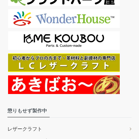
門 はじめての手づくり革小物
只今、カスタマーの評価を取得しています。
￥1,563
(2025年10月28日 11:55 GMT +09:00 時点 -
詳細はこちら
)
Amazon.co.jpで買う
誠和(Seiwa)トコノール レザークラフト用 革の床面・コバの仕
懲りもせず製作中
上剤 120g 無色 SWA31505
トコノールは革の繊維の奥まで入り込み、毛羽立
￥1,100
￥627
レザークラフト
ちを根本から長期に渡りおさえます。天然ワックスを配合し、
革の自然な風合いや触感を残しながら、柔軟で丈夫な被膜を形