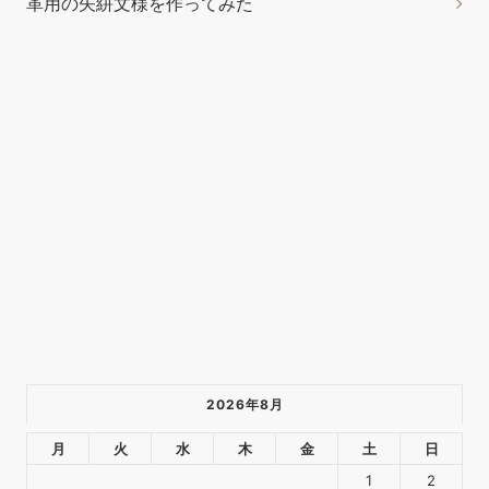
革用の矢絣文様を作ってみた
セット内容：計24点セット。千枚通し*1、系
￥1,699
*3、指カバー*2、裁縫用針*7、ハサミ*1、指貫*1、測定尺*1、
溝堀り革工具*2、レザーエッジ研削研磨ツール*3、菱目打ち
*2、コバ磨き*1。 ワックス糸：丈夫で壊れにくく、スムーズな
縫製が可能です。 多種類の革縫い針：サイズと形状がそれそれ
違う針はご用途と目的によりご自由に選ぶことができる。 使用
が便利：プロでも初心者の方でも、簡単にこの修理セットを使
えます。クラフト、DIY、縫製の趣味をお持ちの方にピッタリ
です。 用途：レザークラフト工具を利用...
もっと読む
(2026年8
月9日 05:17 GMT +09:00 時点 -
詳細はこちら
)
Amazon.co.jpで買う
2026年8月
月
火
水
木
金
土
日
1
2