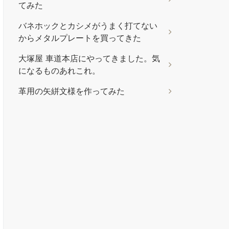
SWA31505
てみた
トコノールは
バネホックとカシメがうまく打てない
￥1,100
￥627
からメタルプレートを買ってきた
革の繊維の奥まで入り込
み、毛羽立ちを根本から長
大塚屋 車道本店にやってきました。気
期に渡りおさえます。天然
になるものあれこれ。
ワックスを配合し、革の自
革用の矢絣文様を作ってみた
然な風合いや触感を残しな
がら、柔軟で丈夫な被膜を
形成します。 内容量：
120g 色：無色 成分：天然
糊・天然ワックス・合成樹
脂 本品は水溶性です。お使
いいただいた後でもどんな
仕上げ剤や顔料でもお使い
いただけます。コバを磨い
た後にコバスーパーやコー
バーで着色するなどの使い