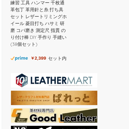
練習 工具 ハンマー 千枚通
革包丁 革用針と糸 打ち具
セット レザートリミングホ
イール 菱目打ち ハサミ 研
磨 コバ磨き 測定尺 指貫 の
り付け棒 DIY 手作り 手縫い
(38個セット)
セット内
￥2,399
容：計38個セット。指のサ
ック*1（色はランダム）、
ハンマー*1、系*3、裁縫用
針*7、のり付け棒*1、へり
磨き*1、ウールダーバー
*3、ハサミ*1、測定尺*1、
指貫*1、コバ磨き*1、レザ
ートリミングホイール*2、
レザーエッジ研削研磨ツー