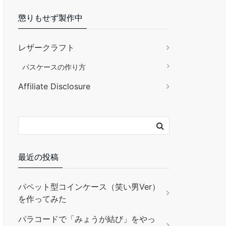
懲りもせず製作中
【PDFダウンロード付き】
30分からできるレザークラ
レザークラフト
フト入門 はじめての手づ
くり革小物
パスケースの作り方
Affiliate Disclosure
￥1,563
(2025年10月28日 11:55
GMT +09:00 時点 -
詳細はこちら
)
Amazon.co.jpで買う
最近の投稿
パペット型コインケース（笑い男Ver）
誠和(Seiwa)トコノール レ
を作ってみた
ザークラフト用 革の床面・
コバの仕上剤 120g 無色
パラコードで「みょうが結び」をやっ