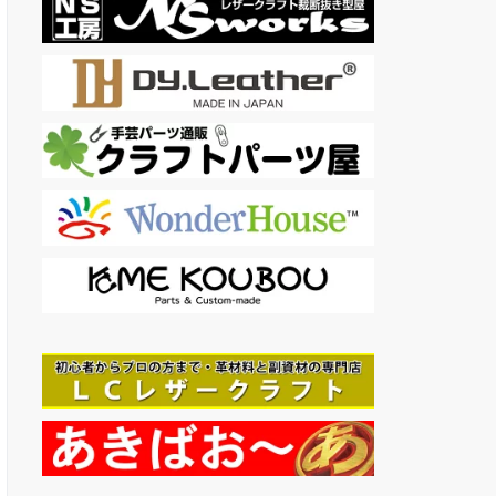
ル*5、ステッチンググルー
バー*1、菱目打ち*4、千枚
通し*2、ストレートヘッド
千枚通し*2、レザークラフ
ト用直刃*1。 3色の糸：糸
*3（ブラック、茶、コーヒ
ー、）丈夫で切れにくく、
スムーズな縫い心地。 多種
類の革縫い針：サイズと形
状がそれそれ違う針...
もっ
と読む
(2026年8月5日 12:49
GMT +09:00 時点 -
詳細はこちら
)
Amazon.co.jpで買う