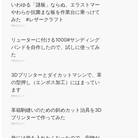
いわゆる「謎板」ならぬ、エラストマー
す。 用途：レザークラフト
やわらか抗菌まな板を作業台に乗っけて
工具を利用...
もっと読む
みた #レザークラフト
(2026年8月6日 05:10 GMT
8件のビュー
+09:00 時点 -
詳細はこちら
)
リューターに付ける1000#サンディング
Amazon.co.jpで買う
バンドを自作したので、試しに使ってみ
た
7件のビュー
3Dプリンターとダイカットマシンで、革
の型押し（エンボス加工）にはまってい
ます
革の技術、なんだ！こうだ
6件のビュー
ったのか！！シリーズ 「穴
あけ・ステッチ編」: 創業
革箱駒縫いのための斜めカット治具を3D
20年、GRANDZEROの技術
プリンターで作ってみた
を丸裸に!! (GRANDZEROブ
6件のビュー
ックス)
捻には捻を入れたくなったので、安物だ