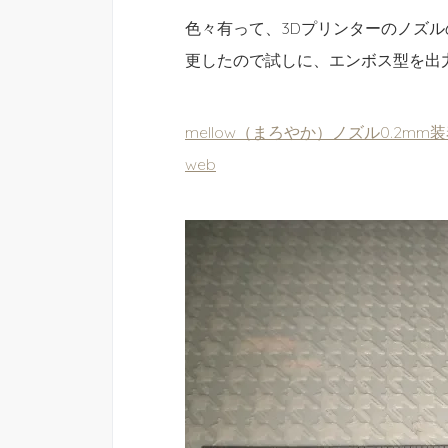
色々有って、3Dプリンターのノズルの
更したので試しに、エンボス型を出
mellow（まろやか）ノズル0.2mm装着の
web