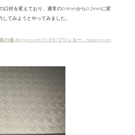
口径を変えており、通常の0.4mmから0.2mmに変
力してみようとやってみました。
儀 #KingroonKP3 #3Dプリンター – happyman