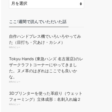
し*1、系*3、指カバー*2、
裁縫用針*7、ハサミ*1、指
貫*1、測定尺*1、溝堀り革
ここ1週間で読んでいただいた話
工具*2、レザーエッジ研削
研磨ツール*3、菱目打ち
自作ハンドプレス機でいろいろやってみ
*2、コバ磨き*1。 ワック
た（目打ち・穴あけ・カシメ）
ス糸：丈夫で壊れにくく、
9件のビュー
スムーズな縫製が可能で
す。 多種類の革縫い針：サ
Tokyu Hands (東急ハンズ 名古屋店)のレ
イズと形状がそれそれ違う
ザークラフトコーナーにやってきまし
針はご用途と目的によりご
た。ヌメ革のはぎれはここでも良いか
自由に選ぶことができる。
な。
8件のビュー
使用が便利：プロでも初心
者の方でも、簡単にこの修
3Dプリンターを使った革絞り（ウェット
理セットを使えます。クラ
フォーミング）立体成形：名刺入れ編２
フト、DIY、縫製の趣味を
8件のビュー
お持ちの方にピッタリで