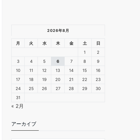
方もOK。
(2026年8月5日
20:40 GMT +09:00 時点 -
詳細は
こちら
)
2026年8月
Amazon.co.jpで買う
月
火
水
木
金
土
日
1
2
3
4
5
6
7
8
9
10
11
12
13
14
15
16
サムコス レザークラフト
17
18
19
20
21
22
23
革工具セット 裁縫工具 皮
24
25
26
27
28
29
30
革工具 針 手作り 革用 レザ
31
ー 紐 ワックス糸 手縫い 工
« 2月
具 DIY 縫製キット ザーツー
ルセット (24個セット)
アーカイブ
セット内
￥1,699
容：計24点セット。千枚通