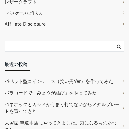
レザークラフト
トコノールは革の繊維の奥まで入り込み、毛羽立ち
￥1,100
￥627
を根本から長期に渡りおさえます。天然ワックスを配合し、革の
パスケースの作り方
自然な風合いや触感を残しながら、柔軟で丈夫な被膜を形成しま
Affiliate Disclosure
す。 内容量：120g 色：無色 成分：天然糊・天然ワックス・合成
樹脂 本品は水溶性です。お使いいただいた後でもどんな仕上げ剤
や顔料でもお使いいただけます。コバを磨いた後にコバスーパー
やコーバーで着色するなどの使い方もOK。
(2026年8月9日 20:51 GMT
+09:00 時点 -
詳細はこちら
)
Amazon.co.jpで買う
最近の投稿
パペット型コインケース（笑い男Ver）を作ってみた
パラコードで「みょうが結び」をやってみた
バネホックとカシメがうまく打てないからメタルプレー
トを買ってきた
サムコス レザークラフト 革工具セット 裁縫工具 皮革工具 針 手作
大塚屋 車道本店にやってきました。気になるものあれ
り 革用 レザー 紐 ワックス糸 手縫い 工具 DIY 縫製キット ザーツ