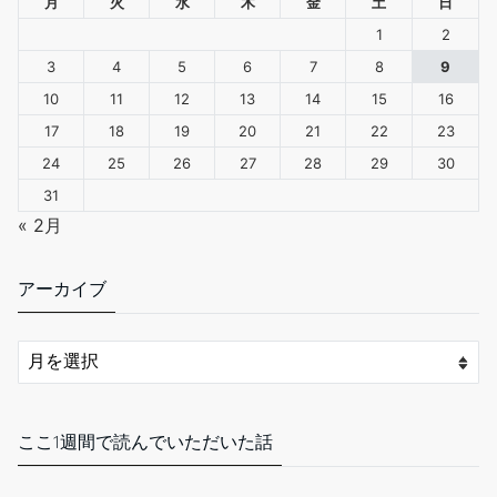
月
火
水
木
金
土
日
1
2
3
4
5
6
7
8
9
10
11
12
13
14
15
16
革の技術、なんだ！こうだったのか！！シリーズ 「穴あけ・ステ
17
18
19
20
21
22
23
ッチ編」: 創業20年、GRANDZEROの技術を丸裸に!!
24
25
26
27
28
29
30
(GRANDZEROブックス)
31
只今、カスタマーの評価を取得しています。
« 2月
￥1,250
(2025年10月28日 11:55 GMT +09:00 時点 -
詳細はこちら
)
アーカイブ
Amazon.co.jpで買う
ここ1週間で読んでいただいた話