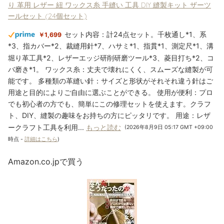
り 革用 レザー 紐 ワックス糸 手縫い 工具 DIY 縫製キット ザーツ
ールセット (24個セット)
セット内容：計24点セット。千枚通し*1、系
￥1,699
*3、指カバー*2、裁縫用針*7、ハサミ*1、指貫*1、測定尺*1、溝
堀り革工具*2、レザーエッジ研削研磨ツール*3、菱目打ち*2、コ
バ磨き*1。 ワックス糸：丈夫で壊れにくく、スムーズな縫製が可
能です。 多種類の革縫い針：サイズと形状がそれそれ違う針はご
用途と目的によりご自由に選ぶことができる。 使用が便利：プロ
でも初心者の方でも、簡単にこの修理セットを使えます。クラフ
ト、DIY、縫製の趣味をお持ちの方にピッタリです。 用途：レザ
ークラフト工具を利用...
もっと読む
(2026年8月9日 05:17 GMT +09:00
時点 -
詳細はこちら
)
Amazon.co.jpで買う