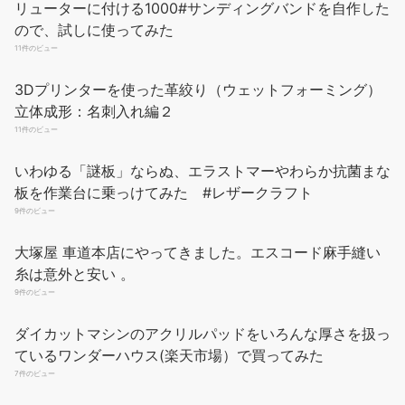
リューターに付ける1000#サンディングバンドを自作した
クラフトシャ(craftsha) クラフト社 革工具 ガラス板 12×9cm 8681
ので、試しに使ってみた
11件のビュー
サイズ:12×9cm 数量:1個 種類: 単品 対象
￥1,672
￥1,444
性別: female
(2026年8月9日 13:08 GMT +09:00 時点 -
詳細はこちら
)
3Dプリンターを使った革絞り（ウェットフォーミング）
立体成形：名刺入れ編２
Amazon.co.jpで買う
11件のビュー
いわゆる「謎板」ならぬ、エラストマーやわらか抗菌まな
板を作業台に乗っけてみた #レザークラフト
9件のビュー
大塚屋 車道本店にやってきました。エスコード麻手縫い
糸は意外と安い 。
9件のビュー
サムコス コバ磨き 黒檀製 レザークラフト レザースティック ヘリ
磨き 革磨き 専用 工具 檀木 製 仕上げ 革手芸 革細工 革工芸道具
ダイカットマシンのアクリルパッドをいろんな厚さを扱っ
（ブラウン）
ているワンダーハウス(楽天市場）で買ってみた
7件のビュー
商品サイズ：(長さ)約15cm × (厚み)約２.5cm。
￥545