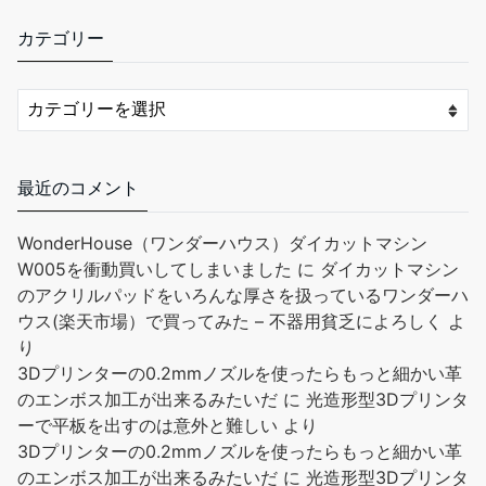
袋付き レザーカービングツール クラフト製作 切断 パンチング 縫
製 カービング スタンピング ツーリングキット
カテゴリー
レザーツール収納バッグ: レザークラフ
￥6,699
￥5,999
トツールセットには72PCSのレザー加工ツールが含まれており、
すべてのレザー作成ツールは繊細なレザー製の収納バッグに整然
と保管されています。 工具を紛失する心配がなく、持ち運びも簡
単です。 レザー縫製キット：レザークラフトツールセットには、
最近のコメント
千枚通し、ステッチパンチ、調節可能なグルーバー、縫製トレー
スホイール、指ぬき、はさみ、ワックス糸、およびさまざまな種
WonderHouse（ワンダーハウス）ダイカットマシン
類のレザー縫製針が含まれており、レザー縫製プロジェクトのす
W005を衝動買いしてしまいました
に
ダイカットマシン
べてのニーズを満たすことができます。 レザーカー...
もっと読む
のアクリルパッドをいろんな厚さを扱っているワンダーハ
(2026年8月9日 13:08 GMT +09:00 時点 -
詳細はこちら
)
ウス(楽天市場）で買ってみた – 不器用貧乏によろしく
よ
り
Amazon.co.jpで買う
3Dプリンターの0.2mmノズルを使ったらもっと細かい革
のエンボス加工が出来るみたいだ
に
光造形型3Dプリンタ
ーで平板を出すのは意外と難しい
より
3Dプリンターの0.2mmノズルを使ったらもっと細かい革
のエンボス加工が出来るみたいだ
に
光造形型3Dプリンタ