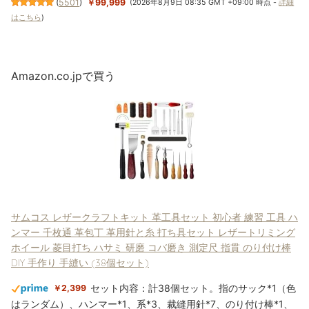
(
5501
)
￥99,999
(2026年8月9日 08:35 GMT +09:00 時点 -
詳細
はこちら
)
Amazon.co.jpで買う
サムコス レザークラフトキット 革工具セット 初心者 練習 工具 ハ
ンマー 千枚通 革包丁 革用針と糸 打ち具セット レザートリミング
ホイール 菱目打ち ハサミ 研磨 コバ磨き 測定尺 指貫 のり付け棒
DIY 手作り 手縫い (38個セット)
セット内容：計38個セット。指のサック*1（色
￥2,399
はランダム）、ハンマー*1、系*3、裁縫用針*7、のり付け棒*1、