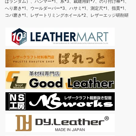
はランダム）、ハンマー*1、系*3、裁縫用針*7、のり付け棒*1、
へり磨き*1、ウールダーバー*3、ハサミ*1、測定尺*1、指貫*1、
コバ磨き*1、レザートリミングホイール*2、レザーエッジ研削研
磨ツール*5、ステッチンググルーバー*1、菱目打ち*4、千枚通し
*2、ストレートヘッド千枚通し*2、レザークラフト用直刃*1。 3
色の糸：糸*3（ブラック、茶、コーヒー、）丈夫で切れにくく、
スムーズな縫い心地。 多種類の革縫い針：サイズと形状がそれそ
れ違う針...
もっと読む
(2026年8月9日 13:02 GMT +09:00 時点 -
詳細はこ
ちら
)
Amazon.co.jpで買う