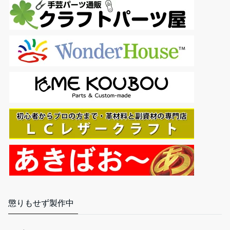
【PDFダウンロード付き】30分からできるレザークラフト入門
はじめての手づくり革小物
只今、カスタマーの評価を取得しています。
￥1,563
(2025年10月28日 11:55 GMT +09:00 時点 -
詳細はこちら
)
Amazon.co.jpで買う
懲りもせず製作中
誠和(Seiwa)トコノール レザークラフト用 革の床面・コバの仕上
剤 120g 無色 SWA31505