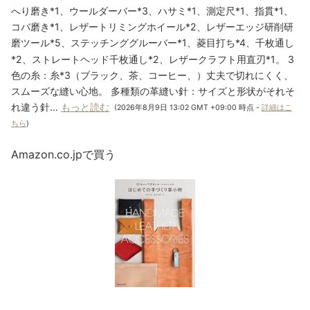
へり磨き*1、ウールダーバー*3、ハサミ*1、測定尺*1、指貫*1、
コバ磨き*1、レザートリミングホイール*2、レザーエッジ研削研
磨ツール*5、ステッチンググルーバー*1、菱目打ち*4、千枚通し
*2、ストレートヘッド千枚通し*2、レザークラフト用直刃*1。 3
色の糸：糸*3（ブラック、茶、コーヒー、）丈夫で切れにくく、
スムーズな縫い心地。 多種類の革縫い針：サイズと形状がそれそ
れ違う針...
もっと読む
(2026年8月9日 13:02 GMT +09:00 時点 -
詳細はこ
ちら
)
Amazon.co.jpで買う