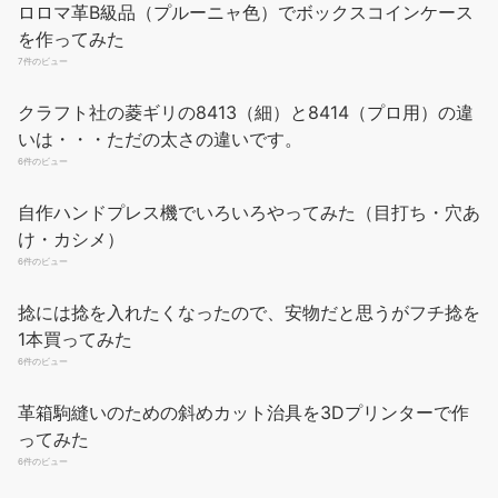
材質：高品質の黑檀を使用したコバ磨き用専用コーンスリッカー
ロロマ革B級品（プルーニャ色）でボックスコインケース
です！レザークラフトのコバ磨きには、この材質が最適と言われ
を作ってみた
ています。その木材の持つ自然な堅さが、革によく馴染みツヤを
7件のビュー
引き出すためです。なので表面が滑らかに仕上がります。 用途：
レザークラフト製作時においてのコバ処理を行う為の仕上げ道
クラフト社の菱ギリの8413（細）と8414（プロ用）の違
具、通常はケヤキで出来ているものが多いがこの製品は黒檀を使
いは・・・ただの太さの違いです。
用。それに比べ、黒檀（エボニー）は、どの革製品にも使用で
6件のビュー
き、ヘリ・コバ処理が行いやすく、より...
もっと読む
(2026年8月9
自作ハンドプレス機でいろいろやってみた（目打ち・穴あ
日 10:36 GMT +09:00 時点 -
詳細はこちら
)
け・カシメ）
Amazon.co.jpで買う
6件のビュー
捻には捻を入れたくなったので、安物だと思うがフチ捻を
1本買ってみた
6件のビュー
革箱駒縫いのための斜めカット治具を3Dプリンターで作
ってみた
6件のビュー
Dennty レザークラフトツール 革加工ツールキット カスタム収納