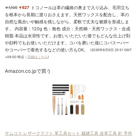
トコノールは革の繊維の奥まで入り込み、毛羽立ち
￥1,100
￥627
を根本から長期に渡りおさえます。天然ワックスを配合し、革の
自然な風合いや触感を残しながら、柔軟で丈夫な被膜を形成しま
す。 内容量：120g 色：無色 成分：天然糊・天然ワックス・合成
樹脂 本品は水溶性です。お使いいただいた後でもどんな仕上げ剤
や顔料でもお使いいただけます。コバを磨いた後にコバスーパー
やコーバーで着色するなどの使い方もOK。
(2026年8月9日 20:51 GMT
+09:00 時点 -
詳細はこちら
)
Amazon.co.jpで買う
サムコス レザークラフト 革工具セット 裁縫工具 皮革工具 針 手作