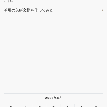
これ。
ールセット (24個セット)
革用の矢絣文様を作ってみた
セット内容：計24点セット。千枚通し*1、系
￥1,699
*3、指カバー*2、裁縫用針*7、ハサミ*1、指貫*1、測定尺*1、溝
堀り革工具*2、レザーエッジ研削研磨ツール*3、菱目打ち*2、コ
バ磨き*1。 ワックス糸：丈夫で壊れにくく、スムーズな縫製が可
能です。 多種類の革縫い針：サイズと形状がそれそれ違う針はご
用途と目的によりご自由に選ぶことができる。 使用が便利：プロ
でも初心者の方でも、簡単にこの修理セットを使えます。クラフ
ト、DIY、縫製の趣味をお持ちの方にピッタリです。 用途：レザ
ークラフト工具を利用...
もっと読む
(2026年8月9日 05:17 GMT +09:00
時点 -
詳細はこちら
)
Amazon.co.jpで買う
2026年8月