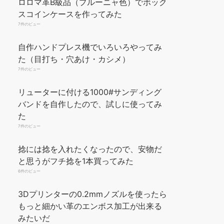
ロロマ革B級品（プルーニャ色）でボック
スコインケースを作ってみた
7件のビュー
自作ハンドプレス機でいろいろやってみ
た（目打ち・穴あけ・カシメ）
7件のビュー
リューターに付ける1000#サンディング
バンドを自作したので、試しに使ってみ
た
7件のビュー
捻には捻を入れたくなったので、安物だ
と思うがフチ捻を1本買ってみた
6件のビュー
3Dプリンターの0.2mmノズルを使ったら
もっと細かい革のエンボス加工が出来る
みたいだ