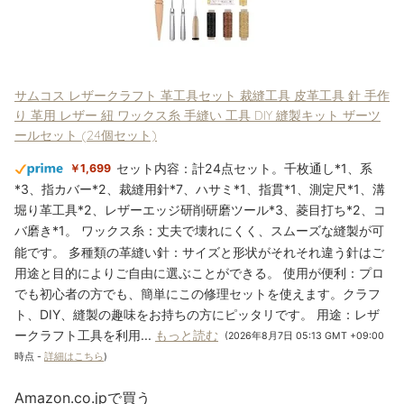
サムコス レザークラフト 革工具セット 裁縫工具 皮革工具 針 手作
り 革用 レザー 紐 ワックス糸 手縫い 工具 DIY 縫製キット ザーツ
ールセット (24個セット)
セット内容：計24点セット。千枚通し*1、系
￥1,699
*3、指カバー*2、裁縫用針*7、ハサミ*1、指貫*1、測定尺*1、溝
堀り革工具*2、レザーエッジ研削研磨ツール*3、菱目打ち*2、コ
バ磨き*1。 ワックス糸：丈夫で壊れにくく、スムーズな縫製が可
能です。 多種類の革縫い針：サイズと形状がそれそれ違う針はご
用途と目的によりご自由に選ぶことができる。 使用が便利：プロ
でも初心者の方でも、簡単にこの修理セットを使えます。クラフ
ト、DIY、縫製の趣味をお持ちの方にピッタリです。 用途：レザ
ークラフト工具を利用...
もっと読む
(2026年8月7日 05:13 GMT +09:00
時点 -
詳細はこちら
)
Amazon.co.jpで買う