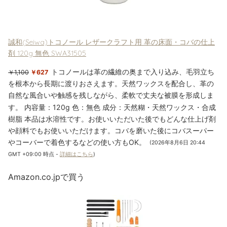
誠和(Seiwa)トコノール レザークラフト用 革の床面・コバの仕上
剤 120g 無色 SWA31505
トコノールは革の繊維の奥まで入り込み、毛羽立ち
￥1,100
￥627
を根本から長期に渡りおさえます。天然ワックスを配合し、革の
自然な風合いや触感を残しながら、柔軟で丈夫な被膜を形成しま
す。 内容量：120g 色：無色 成分：天然糊・天然ワックス・合成
樹脂 本品は水溶性です。お使いいただいた後でもどんな仕上げ剤
や顔料でもお使いいただけます。コバを磨いた後にコバスーパー
やコーバーで着色するなどの使い方もOK。
(2026年8月6日 20:44
GMT +09:00 時点 -
詳細はこちら
)
Amazon.co.jpで買う