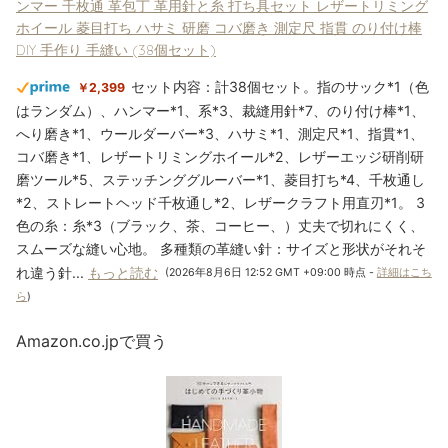
ンマー 千枚通 革包丁 革用針と糸 打ち具セット レザートリミング
ホイール 菱目打ち ハサミ 研磨 コバ磨き 測定尺 指貫 のり付け棒
DIY 手作り 手縫い (38個セット)
セット内容：計38個セット。指のサック*1（色
￥2,399
はランダム）、ハンマー*1、系*3、裁縫用針*7、のり付け棒*1、
へり磨き*1、ウールダーバー*3、ハサミ*1、測定尺*1、指貫*1、
コバ磨き*1、レザートリミングホイール*2、レザーエッジ研削研
磨ツール*5、ステッチンググルーバー*1、菱目打ち*4、千枚通し
*2、ストレートヘッド千枚通し*2、レザークラフト用直刃*1。 3
色の糸：糸*3（ブラック、茶、コーヒー、）丈夫で切れにくく、
スムーズな縫い心地。 多種類の革縫い針：サイズと形状がそれそ
れ違う針...
もっと読む
(2026年8月6日 12:52 GMT +09:00 時点 -
詳細はこち
ら
)
Amazon.co.jpで買う