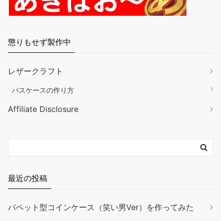
を根本から長期に渡りおさえます。天然ワックスを配合し、革の
レザークラフト
自然な風合いや触感を残しながら、柔軟で丈夫な被膜を形成しま
す。 内容量：120g 色：無色 成分：天然糊・天然ワックス・合成
パスケースの作り方
樹脂 本品は水溶性です。お使いいただいた後でもどんな仕上げ剤
Affiliate Disclosure
や顔料でもお使いいただけます。コバを磨いた後にコバスーパー
やコーバーで着色するなどの使い方もOK。
(2026年8月6日 20:44
GMT +09:00 時点 -
詳細はこちら
)
Amazon.co.jpで買う
最近の投稿
パペット型コインケース（笑い男Ver）を作ってみた
パラコードで「みょうが結び」をやってみた
バネホックとカシメがうまく打てないからメタルプレー
サムコス レザークラフト 革工具セット 裁縫工具 皮革工具 針 手作
トを買ってきた
り 革用 レザー 紐 ワックス糸 手縫い 工具 DIY 縫製キット ザーツ
ールセット (24個セット)
大塚屋 車道本店にやってきました。気になるものあれ