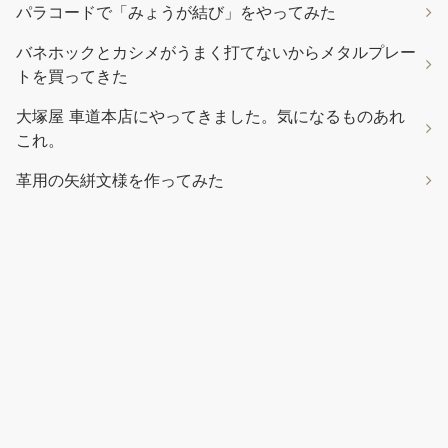
これ。
セット内容：計24点セット。千枚通し*1、系
￥1,699
革用の矢絣文様を作ってみた
*3、指カバー*2、裁縫用針*7、ハサミ*1、指貫*1、測定尺*1、溝
堀り革工具*2、レザーエッジ研削研磨ツール*3、菱目打ち*2、コ
バ磨き*1。 ワックス糸：丈夫で壊れにくく、スムーズな縫製が可
能です。 多種類の革縫い針：サイズと形状がそれそれ違う針はご
用途と目的によりご自由に選ぶことができる。 使用が便利：プロ
でも初心者の方でも、簡単にこの修理セットを使えます。クラフ
ト、DIY、縫製の趣味をお持ちの方にピッタリです。 用途：レザ
ークラフト工具を利用...
もっと読む
(2026年8月7日 05:13 GMT +09:00
時点 -
詳細はこちら
)
Amazon.co.jpで買う
2026年8月