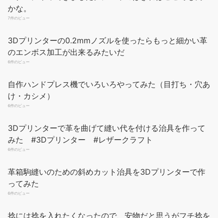
引き出すためです。なので表面が滑らかに仕上がります。 用途：
6件のビュー
レザークラフト製作時においてのコバ処理を行う為の仕上げ道
自作ハンドプレス機でいろいろやってみた（目打ち・穴あ
具、通常はケヤキで出来ているものが多いがこの製品は黒檀を使
用。それに比べ、黒檀（エボニー）は、どの革製品にも使用で
け・カシメ）
き、ヘリ・コバ処理が行いやすく、より...
もっと読む
6件のビュー
(2026年8月6
日 10:26 GMT +09:00 時点 -
詳細はこちら
)
3Dプリンターで革を曲げて縫い代を付ける治具を作って
みた #3Dプリンター #レザークラフト
Amazon.co.jpで買う
6件のビュー
革箱駒縫いのための斜めカット治具を3Dプリンターで作
ってみた
6件のビュー
捻には捻を入れたくなったので、安物だと思うがフチ捻を
1本買ってみた
Dennty レザークラフトツール 革加工ツールキット カスタム収納
6件のビュー
袋付き レザーカービングツール クラフト製作 切断 パンチング 縫
ロロマ革B級品（プルーニャ色）でボックスコインケース
製 カービング スタンピング ツーリングキット
を作ってみた