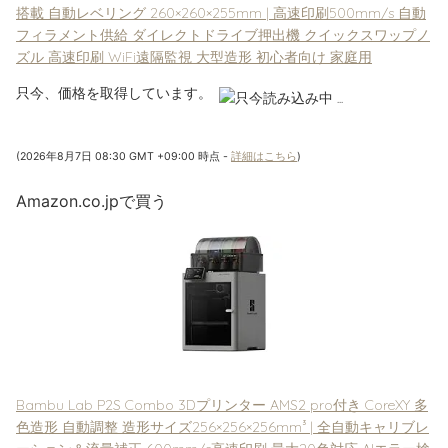
搭載 自動レベリング 260×260×255mm | 高速印刷500mm/s 自動
フィラメント供給 ダイレクトドライブ押出機 クイックスワップノ
ズル 高速印刷 WiFi遠隔監視 大型造形 初心者向け 家庭用
只今、価格を取得しています。
(2026年8月7日 08:30 GMT +09:00 時点 -
詳細はこちら
)
Amazon.co.jpで買う
Bambu Lab P2S Combo 3Dプリンター AMS2 pro付き CoreXY 多
色造形 自動調整 造形サイズ256×256×256mm³ | 全自動キャリブレ