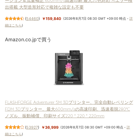
ーション＆流量補正 600mm/s高速印刷 最大20色対応 AIエラー検
出搭載 大型造形対応で複雑な設定も不要
(
54460
)
￥159,840
(2026年8月7日 08:30 GMT +09:00 時点 -
詳
細はこちら
)
Amazon.co.jpで買う
FLASHFORGE Adventurer 5M 3Dプリンター、完全自動レベリング
FDM 3Dプリンター、最大600mm/sの高速印刷、迅速着脱280°C
ノズル、振動補償、印刷サイズ220 * 220 * 220mm
(
53927
)
￥36,999
(2026年8月7日 08:30 GMT +09:00 時点 -
詳
細はこちら
)