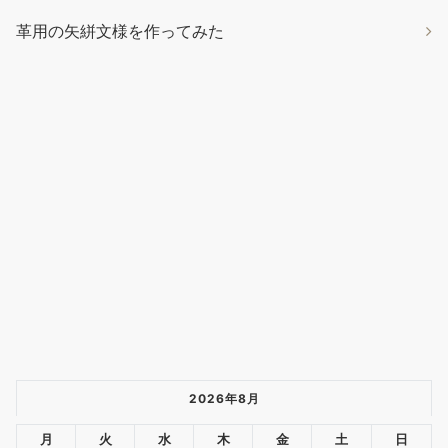
革用の矢絣文様を作ってみた
2026年8月
月
火
水
木
金
土
日