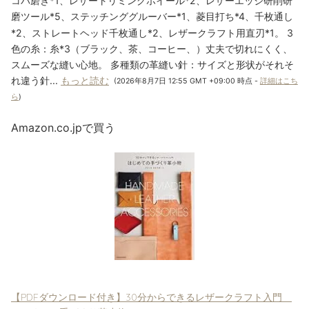
コバ磨き*1、レザートリミングホイール*2、レザーエッジ研削研
磨ツール*5、ステッチンググルーバー*1、菱目打ち*4、千枚通し
*2、ストレートヘッド千枚通し*2、レザークラフト用直刃*1。 3
色の糸：糸*3（ブラック、茶、コーヒー、）丈夫で切れにくく、
スムーズな縫い心地。 多種類の革縫い針：サイズと形状がそれそ
れ違う針...
もっと読む
(2026年8月7日 12:55 GMT +09:00 時点 -
詳細はこち
ら
)
Amazon.co.jpで買う
【PDFダウンロード付き】30分からできるレザークラフト入門