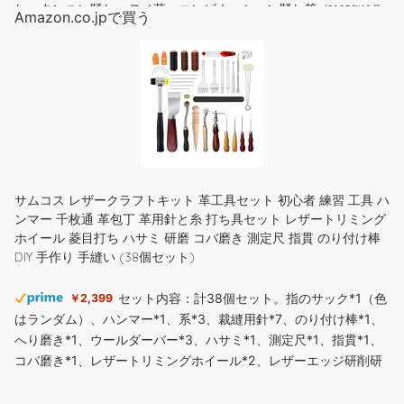
し、タンニン鞣し、ヌメ革、コンビネーション鞣し等
(2025年10月
Amazon.co.jpで買う
29日 19:30 GMT +09:00 時点 -
詳細はこちら
)
Amazon.co.jpで買う
Flashforge AD5X マルチカラー3Dプリンター:高速4色印刷、最大
速度600mm/s、ワンクリック自動レベリング、IFSマルチ搭載マ
テリアル3Dプリンター、造形サイズ:220×220×220mm
サムコス レザークラフトキット 革工具セット 初心者 練習 工具 ハ
(
5401
)
ンマー 千枚通 革包丁 革用針と糸 打ち具セット レザートリミング
只今、価格を取得しています。
ホイール 菱目打ち ハサミ 研磨 コバ磨き 測定尺 指貫 のり付け棒
(2026年8月7日 08:30 GMT +09:00 時点 -
詳細はこちら
)
レザークラフト 革 本革 ヌメ 牛革 生地 カラー カットレザー バン
DIY 手作り 手縫い (38個セット)
グラ産 キップ 1.3mm厚 Harvestmart (グリーン, 6デシ(約a4サイ
ズ))
セット内容：計38個セット。指のサック*1（色
￥2,399
はランダム）、ハンマー*1、系*3、裁縫用針*7、のり付け棒*1、
只今、カスタマーの評価を取得しています。
へり磨き*1、ウールダーバー*3、ハサミ*1、測定尺*1、指貫*1、
コバ磨き*1、レザートリミングホイール*2、レザーエッジ研削研
成牛よりきめ細かく美しいキップ（生後6ヵ月
￥1,690
磨ツール*5、ステッチンググルーバー*1、菱目打ち*4、千枚通し
から2年くらいの中牛革）をカラーリングした革です。 革の持つ
*2、ストレートヘッド千枚通し*2、レザークラフト用直刃*1。 3