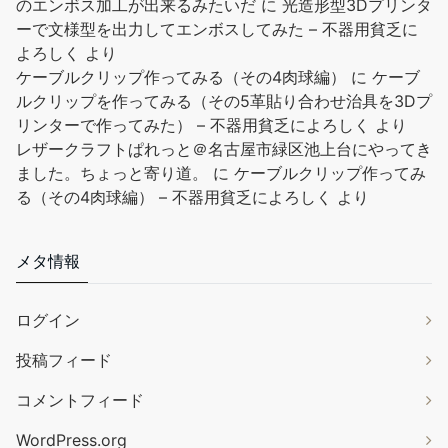
のエンボス加工が出来るみたいだ
に
光造形型3Dプリンタ
ーで文様型を出力してエンボスしてみた – 不器用貧乏に
よろしく
より
ケーブルクリップ作ってみる（その4肉球編）
に
ケーブ
ルクリップを作ってみる（その5革貼り合わせ治具を3Dプ
リンターで作ってみた） – 不器用貧乏によろしく
より
レザークラフトぱれっと＠名古屋市緑区池上台にやってき
ました。ちょっと寄り道。
に
ケーブルクリップ作ってみ
る（その4肉球編） – 不器用貧乏によろしく
より
メタ情報
ログイン
投稿フィード
コメントフィード
WordPress.org