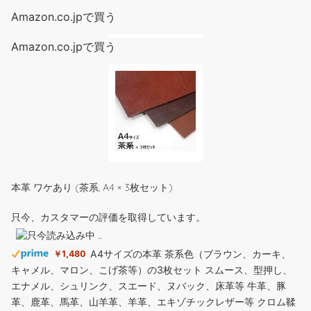
Amazon.co.jpで買う
Amazon.co.jpで買う
ELEGOO Centauri Carbon 2 Combo 3Dプリンター CANVAS 4色
印刷 CoreXY構造 500mm/s高速プリンター 停電復帰 自動レベリ
ング 造形サイズ256 × 256 × 256mm
本革 ワケあり (茶系, A4 × 3枚セット)
只今、カスタマーの評価を取得しています。
(
53612
)
￥79,999
(2026年8月7日 08:30 GMT +09:00 時点 -
詳細
はこちら
)
A4サイズの本革 茶系色（ブラウン、カーキ、
￥1,480
Amazon.co.jpで買う
キャメル、マロン、こげ茶等）の3枚セット スムース、型押し、
エナメル、シュリンク、スエード、ヌバック、床革等 牛革、豚
革、鹿革、馬革、山羊革、羊革、エキゾチックレザー等 クロム鞣