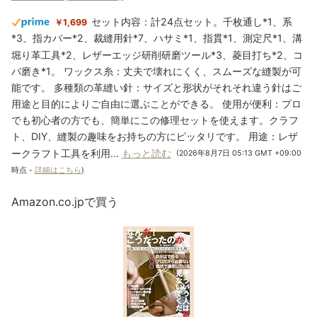
セット内容：計24点セット。千枚通し*1、系
￥1,699
*3、指カバー*2、裁縫用針*7、ハサミ*1、指貫*1、測定尺*1、溝
堀り革工具*2、レザーエッジ研削研磨ツール*3、菱目打ち*2、コ
バ磨き*1。 ワックス糸：丈夫で壊れにくく、スムーズな縫製が可
能です。 多種類の革縫い針：サイズと形状がそれそれ違う針はご
用途と目的によりご自由に選ぶことができる。 使用が便利：プロ
でも初心者の方でも、簡単にこの修理セットを使えます。クラフ
ト、DIY、縫製の趣味をお持ちの方にピッタリです。 用途：レザ
ークラフト工具を利用...
もっと読む
(2026年8月7日 05:13 GMT +09:00
時点 -
詳細はこちら
)
Amazon.co.jpで買う