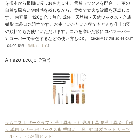
を根本から長期に渡りおさえます。天然ワックスを配合し、革の
自然な風合いや触感を残しながら、柔軟で丈夫な被膜を形成しま
す。 内容量：120g 色：無色 成分：天然糊・天然ワックス・合成
樹脂 本品は水溶性です。お使いいただいた後でもどんな仕上げ剤
や顔料でもお使いいただけます。コバを磨いた後にコバスーパー
やコーバーで着色するなどの使い方もOK。
(2026年8月7日 20:46 GMT
+09:00 時点 -
詳細はこちら
)
Amazon.co.jpで買う
サムコス レザークラフト 革工具セット 裁縫工具 皮革工具 針 手作
り 革用 レザー 紐 ワックス糸 手縫い 工具 DIY 縫製キット ザーツ
ールセット (24個セット)