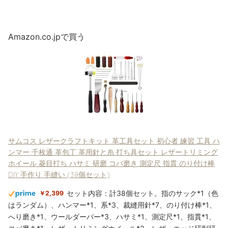
Amazon.co.jpで買う
サムコス レザークラフトキット 革工具セット 初心者 練習 工具 ハ
ンマー 千枚通 革包丁 革用針と糸 打ち具セット レザートリミング
ホイール 菱目打ち ハサミ 研磨 コバ磨き 測定尺 指貫 のり付け棒
DIY 手作り 手縫い (38個セット)
セット内容：計38個セット。指のサック*1（色
￥2,399
はランダム）、ハンマー*1、系*3、裁縫用針*7、のり付け棒*1、
へり磨き*1、ウールダーバー*3、ハサミ*1、測定尺*1、指貫*1、