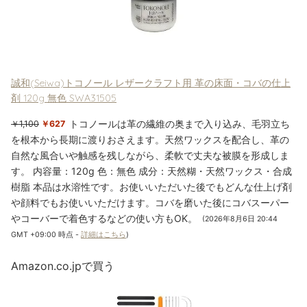
誠和(Seiwa)トコノール レザークラフト用 革の床面・コバの仕上
剤 120g 無色 SWA31505
トコノールは革の繊維の奥まで入り込み、毛羽立ち
￥1,100
￥627
を根本から長期に渡りおさえます。天然ワックスを配合し、革の
自然な風合いや触感を残しながら、柔軟で丈夫な被膜を形成しま
す。 内容量：120g 色：無色 成分：天然糊・天然ワックス・合成
樹脂 本品は水溶性です。お使いいただいた後でもどんな仕上げ剤
や顔料でもお使いいただけます。コバを磨いた後にコバスーパー
やコーバーで着色するなどの使い方もOK。
(2026年8月6日 20:44
GMT +09:00 時点 -
詳細はこちら
)
Amazon.co.jpで買う