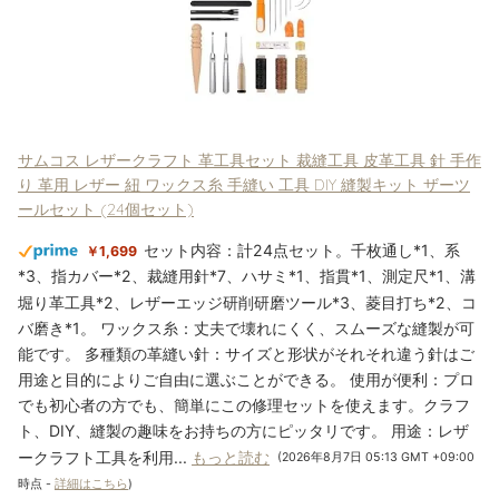
サムコス レザークラフト 革工具セット 裁縫工具 皮革工具 針 手作
り 革用 レザー 紐 ワックス糸 手縫い 工具 DIY 縫製キット ザーツ
ールセット (24個セット)
セット内容：計24点セット。千枚通し*1、系
￥1,699
*3、指カバー*2、裁縫用針*7、ハサミ*1、指貫*1、測定尺*1、溝
堀り革工具*2、レザーエッジ研削研磨ツール*3、菱目打ち*2、コ
バ磨き*1。 ワックス糸：丈夫で壊れにくく、スムーズな縫製が可
能です。 多種類の革縫い針：サイズと形状がそれそれ違う針はご
用途と目的によりご自由に選ぶことができる。 使用が便利：プロ
でも初心者の方でも、簡単にこの修理セットを使えます。クラフ
ト、DIY、縫製の趣味をお持ちの方にピッタリです。 用途：レザ
ークラフト工具を利用...
もっと読む
(2026年8月7日 05:13 GMT +09:00
時点 -
詳細はこちら
)
Amazon.co.jpで買う