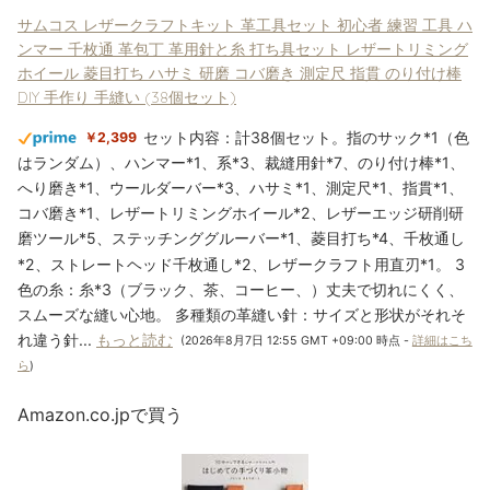
サムコス レザークラフトキット 革工具セット 初心者 練習 工具 ハ
ンマー 千枚通 革包丁 革用針と糸 打ち具セット レザートリミング
ホイール 菱目打ち ハサミ 研磨 コバ磨き 測定尺 指貫 のり付け棒
DIY 手作り 手縫い (38個セット)
セット内容：計38個セット。指のサック*1（色
￥2,399
はランダム）、ハンマー*1、系*3、裁縫用針*7、のり付け棒*1、
へり磨き*1、ウールダーバー*3、ハサミ*1、測定尺*1、指貫*1、
コバ磨き*1、レザートリミングホイール*2、レザーエッジ研削研
磨ツール*5、ステッチンググルーバー*1、菱目打ち*4、千枚通し
*2、ストレートヘッド千枚通し*2、レザークラフト用直刃*1。 3
色の糸：糸*3（ブラック、茶、コーヒー、）丈夫で切れにくく、
スムーズな縫い心地。 多種類の革縫い針：サイズと形状がそれそ
れ違う針...
もっと読む
(2026年8月7日 12:55 GMT +09:00 時点 -
詳細はこち
ら
)
Amazon.co.jpで買う