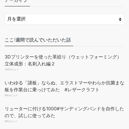
ここ1週間で読んでいただいた話
3Dプリンターを使った革絞り（ウェットフォーミング）
立体成形：名刺入れ編２
10件のビュー
いわゆる「謎板」ならぬ、エラストマーやわらか抗菌まな
板を作業台に乗っけてみた #レザークラフト
9件のビュー
リューターに付ける1000#サンディングバンドを自作した
ので、試しに使ってみた
8件のビュー
捻には捻を入れたくなったので、安物だと思うがフチ捻を
1本買ってみた
7件のビュー
自作ハンドプレス機でいろいろやってみた（目打ち・穴あ