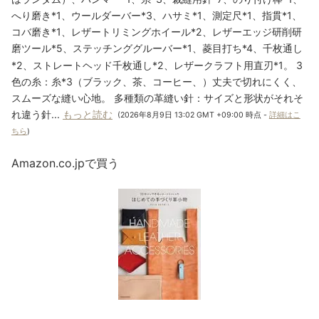
へり磨き*1、ウールダーバー*3、ハサミ*1、測定尺*1、指貫*1、
コバ磨き*1、レザートリミングホイール*2、レザーエッジ研削研
磨ツール*5、ステッチンググルーバー*1、菱目打ち*4、千枚通し
*2、ストレートヘッド千枚通し*2、レザークラフト用直刃*1。 3
色の糸：糸*3（ブラック、茶、コーヒー、）丈夫で切れにくく、
スムーズな縫い心地。 多種類の革縫い針：サイズと形状がそれそ
れ違う針...
もっと読む
(2026年8月9日 13:02 GMT +09:00 時点 -
詳細はこ
ちら
)
Amazon.co.jpで買う