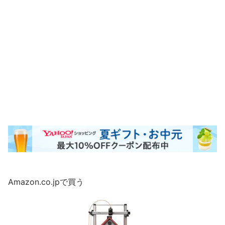
h
o
o
シ
ョ
ッ
ピ
ン
グ
7
n
e
t
Amazon.co.jpで買う