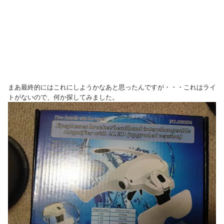
ョ
ッ
ピ
ン
グ
7
n
e
t
まあ最終的にはこれにしようかなあと思ったんですが・・・これはライ
トがないので、何か探してみました。