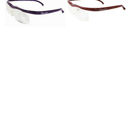
.
6
倍
最
新
モ
デ
ル
ブ
ル
ー
ラ
イ
ト
対
応
老
眼
鏡
ル
ー
ペ