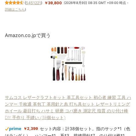
(
5451221
)
￥39,800
(2026年8月9日 08:35 GMT +09:00 時点 -
詳細はこちら
)
Amazon.co.jpで買う
サムコス レザークラフトキット 革工具セット 初心者 練習 工具 ハ
ンマー 千枚通 革包丁 革用針と糸 打ち具セット レザートリミング
ホイール 菱目打ち ハサミ 研磨 コバ磨き 測定尺 指貫 のり付け棒
DIY 手作り 手縫い (38個セット)
セット内容：計38個セット。指のサック*1（色
￥2,399
はランダム）、ハンマー*1、系*3、裁縫用針*7、のり付け棒*1、