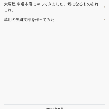
革用の矢絣文様を作ってみた
2026年8月
月
火
水
木
金
土
日