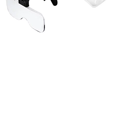
L
E
D
付
拡
大
鏡
ヘ
ッ
ド
バ
ン
ド
・
折
り
畳
み
フ
レ
ー
ム
両
用
交
換
倍
率
角
度