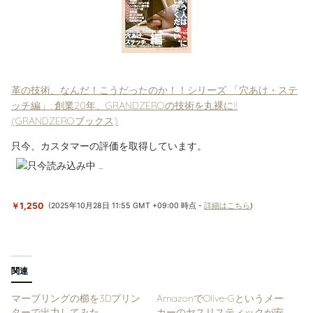
革の技術、なんだ！こうだったのか！！シリーズ 「穴あけ・ステ
ッチ編」: 創業20年、GRANDZEROの技術を丸裸に!!
(GRANDZEROブックス)
只今、カスタマーの評価を取得しています。
￥1,250
(2025年10月28日 11:55 GMT +09:00 時点 -
詳細はこちら
)
関連
マーブリングの櫛を3Dプリン
AmazonでOlive-Gというメー
ターで出力してみた
カーのヤスリスティックが安
2020年9月26日
かったので買ってみた
3Dプリンター
2019年7月5日