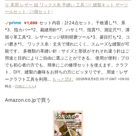
ールセット (24個セット)
セット内容：計24点セット。千枚通し*1、系
￥1,699
*3、指カバー*2、裁縫用針*7、ハサミ*1、指貫*1、測定尺*1、溝
堀り革工具*2、レザーエッジ研削研磨ツール*3、菱目打ち*2、コ
バ磨き*1。 ワックス糸：丈夫で壊れにくく、スムーズな縫製が可
能です。 多種類の革縫い針：サイズと形状がそれそれ違う針はご
用途と目的によりご自由に選ぶことができる。 使用が便利：プロ
でも初心者の方でも、簡単にこの修理セットを使えます。クラフ
ト、DIY、縫製の趣味をお持ちの方にピッタリです。 用途：レザ
ークラフト工具を利用...
もっと読む
(2026年8月9日 05:17 GMT +09:00
時点 -
詳細はこちら
)
Amazon.co.jpで買う