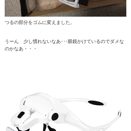
つるの部分をゴムに変えました。
うーん 少し慣れないなあ･･･眼鏡かけているのでダメな
のかなあ・・・
2
L
E
D
付
ヘ
ッ
ド
ル
ー
ペ
メ
ガ
ネ
式