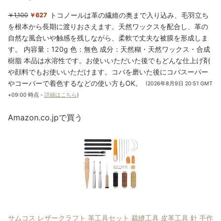
トコノールは革の繊維の奥まで入り込み、毛羽立ち
￥1,100
￥627
を根本から長期に渡りおさえます。天然ワックスを配合し、革の
自然な風合いや触感を残しながら、柔軟で丈夫な被膜を形成しま
す。 内容量：120g 色：無色 成分：天然糊・天然ワックス・合成
樹脂 本品は水溶性です。お使いいただいた後でもどんな仕上げ剤
や顔料でもお使いいただけます。コバを磨いた後にコバスーパー
やコーバーで着色するなどの使い方もOK。
(2026年8月9日 20:51 GMT
+09:00 時点 -
詳細はこちら
)
Amazon.co.jpで買う
サムコス レザークラフト 革工具セット 裁縫工具 皮革工具 針 手作
り 革用 レザー 紐 ワックス糸 手縫い 工具 DIY 縫製キット ザーツ