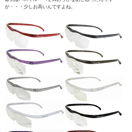
が・・・少しお高いんですよね。
送
料
無
料
ハ
ズ
キ
ル
ー
ペ
コ
ン
パ
ク
ト
ク
リ
ア
レ
ン
ズ
1