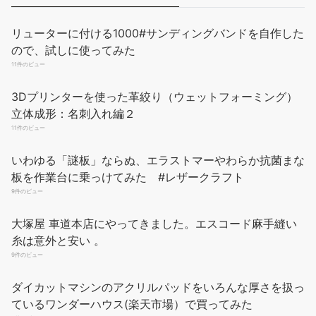
リューターに付ける1000#サンディングバンドを自作した
ので、試しに使ってみた
11件のビュー
3Dプリンターを使った革絞り（ウェットフォーミング）
立体成形：名刺入れ編２
11件のビュー
いわゆる「謎板」ならぬ、エラストマーやわらか抗菌まな
板を作業台に乗っけてみた #レザークラフト
9件のビュー
大塚屋 車道本店にやってきました。エスコード麻手縫い
糸は意外と安い 。
9件のビュー
ダイカットマシンのアクリルパッドをいろんな厚さを扱っ
ているワンダーハウス(楽天市場）で買ってみた
7件のビュー