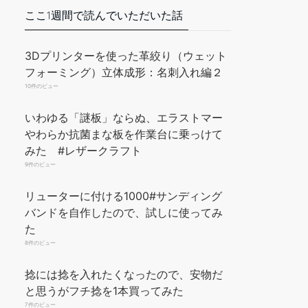
ここ1週間で読んでいただいた話
3Dプリンターを使った革絞り（ウェット
フォーミング）立体成形：名刺入れ編２
10件のビュー
いわゆる「謎板」ならぬ、エラストマー
やわらか抗菌まな板を作業台に乗っけて
みた #レザークラフト
9件のビュー
リューターに付ける1000#サンディング
バンドを自作したので、試しに使ってみ
た
8件のビュー
捻には捻を入れたくなったので、安物だ
と思うがフチ捻を1本買ってみた
7件のビュー