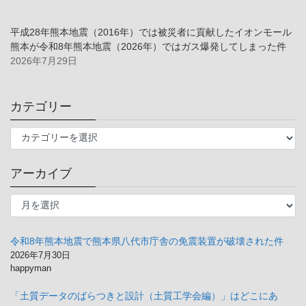
平成28年熊本地震（2016年）では被災者に貢献したイオンモール
熊本が令和8年熊本地震（2026年）ではガス爆発してしまった件
2026年7月29日
カテゴリー
カ
テ
ゴ
アーカイブ
リ
ー
ア
ー
カ
イ
令和8年熊本地震で熊本県八代市庁舎の免震装置が破壊された件
ブ
2026年7月30日
happyman
「土質データのばらつきと設計（土質工学会編）」はどこにあ