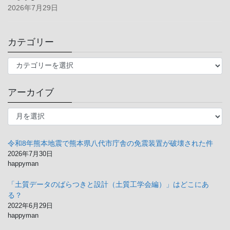
2026年7月29日
カテゴリー
カ
テ
ゴ
アーカイブ
リ
ー
ア
ー
カ
イ
令和8年熊本地震で熊本県八代市庁舎の免震装置が破壊された件
ブ
2026年7月30日
happyman
「土質データのばらつきと設計（土質工学会編）」はどこにあ
る？
2022年6月29日
happyman