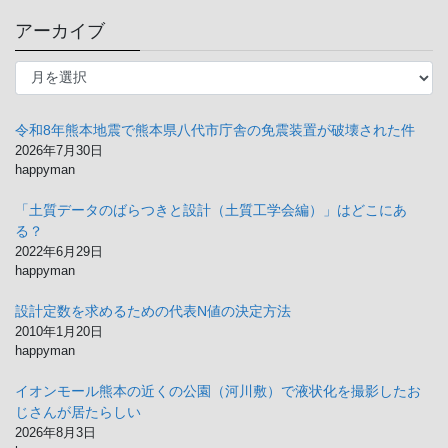
ゴ
アーカイブ
リ
ー
ア
ー
カ
イ
令和8年熊本地震で熊本県八代市庁舎の免震装置が破壊された件
ブ
2026年7月30日
happyman
「土質データのばらつきと設計（土質工学会編）」はどこにあ
る？
2022年6月29日
happyman
設計定数を求めるための代表N値の決定方法
2010年1月20日
happyman
イオンモール熊本の近くの公園（河川敷）で液状化を撮影したお
じさんが居たらしい
2026年8月3日