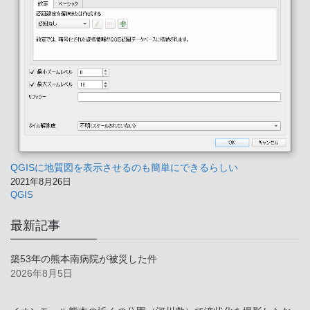
HEIAN SHINDO 家具転倒防止ポール S マット
ブラック 取付高さ35~50cm 耐圧200kg UEQ-
35K 平安伸銅工業
【サイズ】幅7×高35~50×奥行21cm 【取付高
￥1,845
￥1,743
さ】35~50cm 【入数】2本 【耐圧】200kg【本体重量】0.98kg【カラ
ー】マットブラック 【材質】〈パイプ〉鉄パイプ・エポキシ樹脂粉体
QGISに地質図を表示させるのも簡単にできるらしい
塗装 〈樹脂部品〉ABS樹脂、EVA樹脂 〈ねじ類〉鉄・メッキ加工 もし
2021年8月26日
もの地震に備え、耐震対策に。家具を固定して転倒を防止し、被害を減
QGIS
少する防災用品。 天井と家具のすき間を強力に圧着固定。安心の耐圧
200kgを実現。(公的機関による圧縮試験結果による)
(2026年8月6日 06:43
最新記事
GMT +09:00 時点 -
詳細はこちら
)
築53年の熊本南病院が被災した件
2026年8月5日