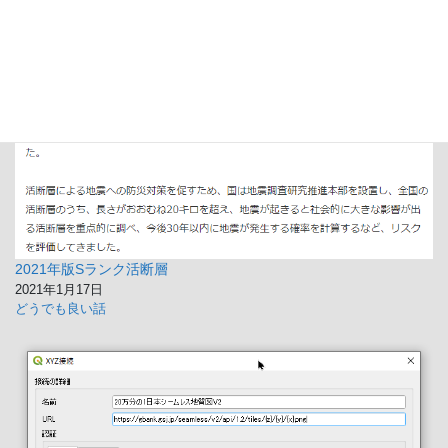
（字幕版）ショックウェーブ 巨大地震
2021年版Sランク活断層
￥299
(2025年10月30日 05:54 GMT +09:00 時点 -
詳細はこちら
)
2021年1月17日
どうでも良い話
Amazon.co.jpで買う