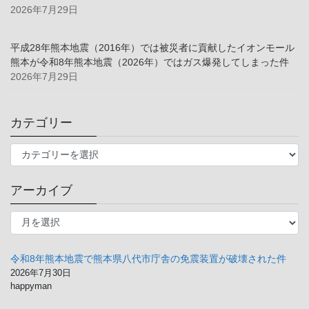
2026年7月29日
平成28年熊本地震（2016年）では被災者に貢献したイオンモール
熊本が令和8年熊本地震（2026年）ではガス爆発してしまった件
2026年7月29日
カテゴリー
カ
テ
ゴ
アーカイブ
リ
ー
ア
ー
カ
イ
令和8年熊本地震で熊本県八代市庁舎の免震装置が破壊された件
ブ
2026年7月30日
happyman