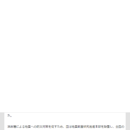
イオンモール熊本の近くの公園（河川敷）で液状化を撮影したお
じさんが居たらしい
2026年8月3日
地震