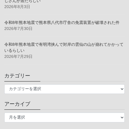
じさんが居たらしい
2026年8月3日
令和8年熊本地震で熊本県八代市庁舎の免震装置が破壊された件
2026年7月30日
令和8年熊本地震で有明湾挟んで対岸の雲仙の山が崩れてかかって
いるらしい
2026年7月29日
カテゴリー
カ
テ
ゴ
アーカイブ
リ
ー
ア
ー
カ