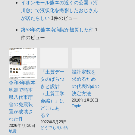
イオンモール熊本の近くの公園（河
川敷）で液状化を撮影したおじさん
Amazon.co.jpで買う
が居たらしい
1件のビュー
築53年の熊本南病院が被災した件
1
件のビュー
FORESIA 耐震マット
「土質デー
設計定数を
タのばらつ
求めるため
令和8年熊本
業務用 20枚入り 地震対
きと設計
の代表N値の
地震で熊本
（土質工学
決定方法
県八代市庁
策 転倒防止 防災士監修
2010年1月20日
会編）」は
舎の免震装
Topic
どこにあ
置が破壊さ
震度7対応 耐震ジェル
る？
れた件
2022年6月29日
2026年7月30日
滑り止め 超強力粘着 透
どうでも良い話
地震