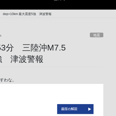
.5 dep=10km 最大震度5強 津波警報
地震
n
6時53分 三陸沖M7.5
5強 津波警報
ますわな。