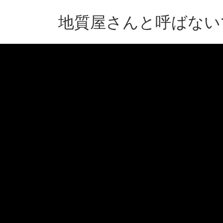
コ
ナ
ン
ビ
地質屋さんと呼ばない
テ
ゲ
ン
ー
ツ
シ
へ
ョ
ス
ン
キ
に
ッ
移
プ
動