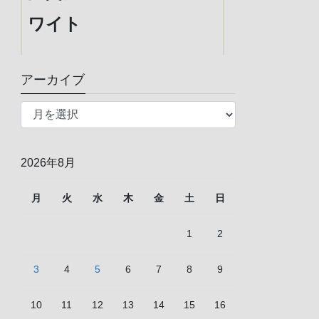
ワイト
耐圧220kg
￥2,180
￥1,809
アーカイブ
の家具転倒防止伸縮棒です 業界トッ
プクラスの耐圧220kg！転倒防止効
ア
果を実証済。（公的機関振動試験）
ー
カ
天井や家具を傷つけず、しっかり固
イ
定。 工具不要だから取り付け簡単。
2026年8月
ブ
ネジの持ち手を長くし、回しやすく
しました。 ※天井と家具の間を正確
月
火
水
木
金
土
日
に測り、サイズをご確認のうえお買
い求めください。
(2026年8月6日 12:21
1
2
GMT +09:00 時点 -
詳細はこちら
)
3
4
5
6
7
8
9
Amazon.co.jpで買う
10
11
12
13
14
15
16