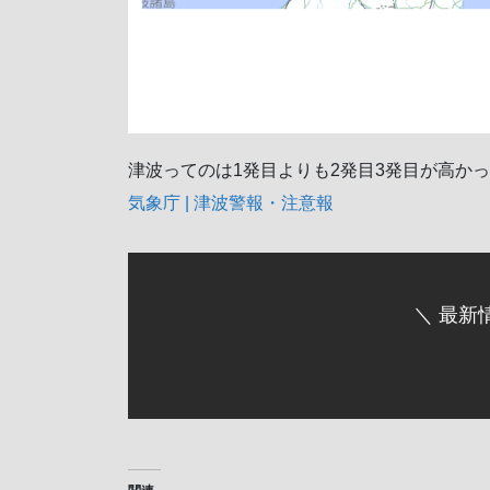
津波ってのは1発目よりも2発目3発目が高か
気象庁 | 津波警報・注意報
＼ 最新