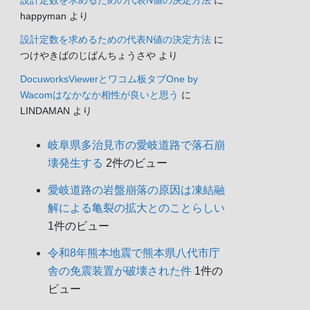
happyman
より
設計定数を求めるための代表N値の決定方法
に
つけやきばのじばんちょうさや
より
DocuworksViewerとワコム板タブOne by
Wacomはなかなか相性が良いと思う
に
LINDAMAN
より
岐阜県多治見市の愛岐道路で落石崩
南海トラフ巨大地震
壊発生する
2件のビュー
４
愛岐道路の岩盤崩落の原因は凍結融
解による亀裂の拡大とのことらしい
只今、カスタマーの評価を取得して
1件のビュー
います。
令和8年熊本地震で熊本県八代市庁
舎の免震装置が破壊された件
1件の
￥1,320
(2025年10月30日 05:54 GMT +09:00
ビュー
時点 -
詳細はこちら
)