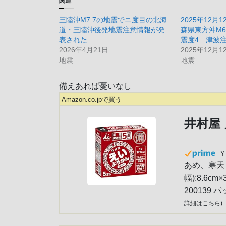
関連
三陸沖M7.7の地震でニ度目の北海
2025年12月
道・三陸沖後発地震注意情報が発
森県東方沖M6.
表された
震度4 津波
2026年4月21日
2025年12月1
地震
地震
備えあれば憂いなし
Amazon.co.jpで買う
井村屋 
￥
あめ、寒天
幅):8.6cm
200139 パ
詳細はこちら
)