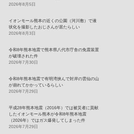
2026年8月5日
法や剥がし方などの、詳細な取扱説
明書付き。
【頼もしい耐震力】震
イオンモール熊本の近くの公園（河川敷）で液
度７を記録...
もっと読む
(2026年8月5日
状化を撮影したおじさんが居たらしい
15:11 GMT +09:00 時点 -
詳細はこちら
)
2026年8月3日
Amazon.co.jpで買う
令和8年熊本地震で熊本県八代市庁舎の免震装置
が破壊された件
2026年7月30日
令和8年熊本地震で有明湾挟んで対岸の雲仙の山
が崩れてかかっているらしい
2026年7月29日
平成28年熊本地震（2016年）では被災者に貢献
したイオンモール熊本が令和8年熊本地震
首都大地震
（2026年）ではガス爆発してしまった件
2026年7月29日