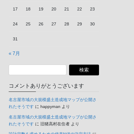
17
18
19
20
21
22
23
24
25
26
27
28
29
30
31
« 7月
新・大地震
只今、カスタマーの評価を取得して
コメントありがとうございます
います。
名古屋市域の大規模盛土造成地マップが公開さ
￥1,500
(2025年10月30日 05:54 GMT +09:00
れたそうです
に
happyman
より
時点 -
詳細はこちら
)
名古屋市域の大規模盛土造成地マップが公開さ
れたそうです
に
旧猪高村在住者
より
Amazon.co.jpで買う
設計定数を求めるための代表N値の決定方法
に