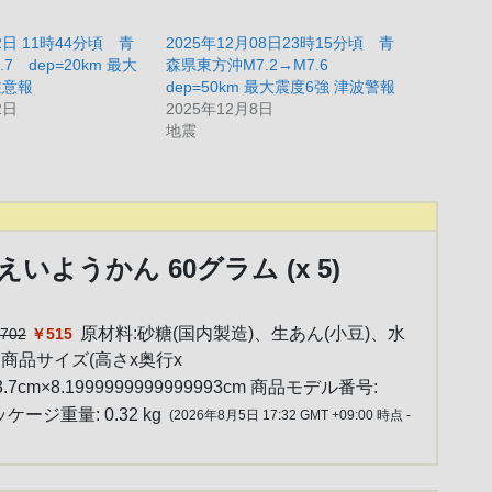
12日 11時44分頃 青
2025年12月08日23時15分頃 青
7 dep=20km 最大
森県東方沖M7.2→M7.6
注意報
dep=50km 最大震度6強 津波警報
2日
2025年12月8日
地震
えいようかん 60グラム (x 5)
原材料:砂糖(国内製造)、生あん(小豆)、水
702
￥515
 商品サイズ(高さx奥行x
×3.7cm×8.1999999999999993cm 商品モデル番号:
ッケージ重量: 0.32 kg
(2026年8月5日 17:32 GMT +09:00 時点 -