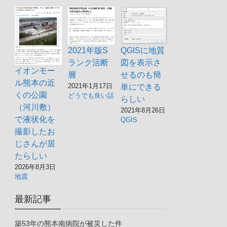
明 振動吸収 耐荷重
100kg
QGISに地質
2021年版S
図を表示さ
ランク活断
【新開発
￥2,520
￥1,853
イオンモー
せるのも簡
層
の耐震マット】驚異の粘着力によ
ル熊本の近
2021年1月17日
単にできる
り、貼るだけで転倒対策ができま
くの公園
どうでも良い話
らしい
す。賃貸住宅で穴を開けられない場
（河川敷）
2021年8月26日
合でも、工事不要で設置することが
で液状化を
QGIS
可能です。厚さ5mmで耐荷重
撮影したお
100kg(4枚ご使用時)の耐震ジェルで
じさんが居
す。子供やペットのいたずらによ
たらしい
る、転倒防止にも役立ちます。
2026年8月3日
【剥がして何度でも使用できる】接
地震
着剤は使っておりませんので、剥が
最新記事
してもあとが残りません。水洗いし
て乾燥させることで、再利用できる
築53年の熊本南病院が被災した件
経済的な防災用品です。取り付け方