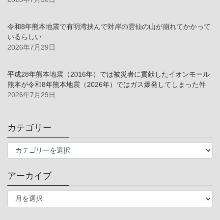
令和8年熊本地震で有明湾挟んで対岸の雲仙の山が崩れてかかって
いるらしい
2026年7月29日
平成28年熊本地震（2016年）では被災者に貢献したイオンモール
熊本が令和8年熊本地震（2026年）ではガス爆発してしまった件
2026年7月29日
カテゴリー
カ
テ
ゴ
アーカイブ
リ
ー
ア
ー
カ