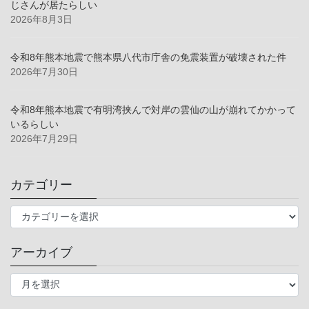
じさんが居たらしい
2026年8月3日
令和8年熊本地震で熊本県八代市庁舎の免震装置が破壊された件
2026年7月30日
令和8年熊本地震で有明湾挟んで対岸の雲仙の山が崩れてかかって
いるらしい
2026年7月29日
カテゴリー
カ
テ
ゴ
アーカイブ
リ
ー
ア
ー
カ