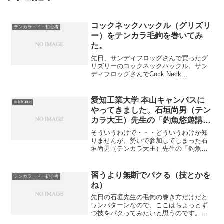
コックネックハックル（グリズリ
テンカラ・ド・初心者
ー）をテンカラ毛鉤を巻いてみ
た。
先日、サンディフロッグさんで買ったグ
リズリーのコックネックハックル。サン
ディフロッグさんでCock Neck
Hackle（グリズリー）を買ってみた。 –
はっぴ～まんのあれやこれや早速巻いて
みました。白黒のまだらなんだな・・・
愛知工業大学 本山キャンパスに
odekake
まあこんな感...
やってきました。石垣尚男（テン
カラ大王）先生の「釣魚悠遊講
座」を聴講してみた。（その2）
そういうわけで・・・どういうわけか知
りませんが、勢いで参加してしまった石
垣尚男（テンカラ大王）先生の「釣魚悠
遊講座」ですが、早速毛鉤巻をすること
になりました。石垣尚男先生監修毛鉤巻
セット。ほんま100均ものがいっぱいだ。
習うより無断でパクる（技とかを
テンカラ・ド・初心者
小物一覧。ボビンとハ...
ね）
先日の石垣先生の毛鉤の巻き方だけだと
ワンパターンなので、ここはちょっとず
つ技をパクってみたいと思うのです。マ
ラブーのあれもいろんな所を参考にして