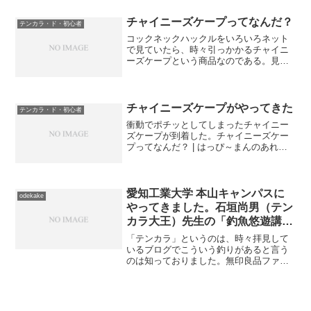
遊んでいましたが、テンカラの先生はこ
こがいいかなあ？と密かに思って居ま
チャイニーズケープってなんだ？
テンカラ・ド・初心者
す。釣り好き老人の日々（無...
コックネックハックルをいろいろネット
で見ていたら、時々引っかかるチャイニ
ーズケープという商品なのである。見た
目はコックネックそっくりなんですが～
値段は全然違うのね。CANAL社 チャイ
ニーズケープ（ナチュラル）ドライフラ
イ用のハックル･ケー...
チャイニーズケープがやってきた
テンカラ・ド・初心者
衝動でポチッとしてしまったチャイニー
ズケープが到着した。チャイニーズケー
プってなんだ？ | はっぴ～まんのあれや
これや暇だったので、連休中に欲しかっ
たなあ･･･まあ仕方ないけど。思ったより
ちっちゃい（すいません）。まあ思った
より綺麗だったか...
愛知工業大学 本山キャンパスに
odekake
やってきました。石垣尚男（テン
カラ大王）先生の「釣魚悠遊講
座」を聴講してみた。（その１）
「テンカラ」というのは、時々拝見して
いるブログでこういう釣りがあると言う
のは知っておりました。無印良品ファン
の人には「テンカラ釣り」がピッタリで
はないかという仮説。 – FISH&CO.別に
無印良品ファンでもないのですし、この
筆者様のように...