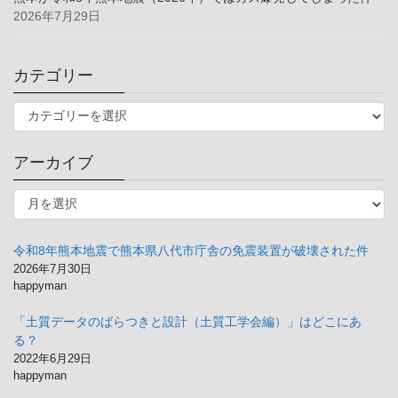
2026年7月29日
カテゴリー
カ
テ
ゴ
アーカイブ
リ
ー
ア
ー
カ
イ
令和8年熊本地震で熊本県八代市庁舎の免震装置が破壊された件
ブ
2026年7月30日
happyman
「土質データのばらつきと設計（土質工学会編）」はどこにあ
る？
2022年6月29日
happyman