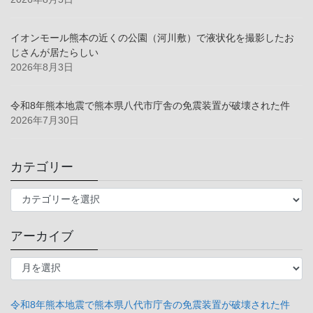
イオンモール熊本の近くの公園（河川敷）で液状化を撮影したお
じさんが居たらしい
2026年8月3日
令和8年熊本地震で熊本県八代市庁舎の免震装置が破壊された件
2026年7月30日
カテゴリー
カ
テ
ゴ
アーカイブ
リ
ー
ア
ー
カ
イ
令和8年熊本地震で熊本県八代市庁舎の免震装置が破壊された件