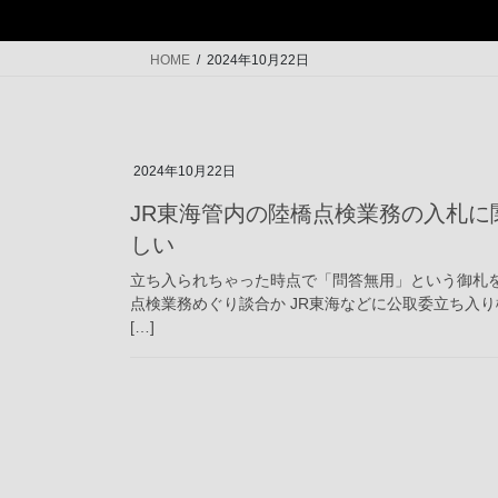
HOME
2024年10月22日
2024年10月22日
JR東海管内の陸橋点検業務の入札
しい
立ち入られちゃった時点で「問答無用」という御札
点検業務めぐり談合か JR東海などに公取委立ち入り検査
[…]