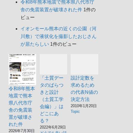
令和8年熊本地震で熊本県八代市庁
舎の免震装置が破壊された件
1件の
ビュー
イオンモール熊本の近くの公園（河
川敷）で液状化を撮影したおじさん
が居たらしい
1件のビュー
「土質デー
設計定数を
タのばらつ
求めるため
令和8年熊本
きと設計
の代表N値の
地震で熊本
（土質工学
決定方法
県八代市庁
2010年1月20日
会編）」は
舎の免震装
Topic
どこにあ
置が破壊さ
る？
れた件
2022年6月29日
2026年7月30日
どうでも良い話