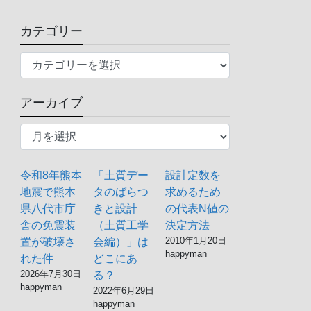
カテゴリー
カ
テ
ゴ
アーカイブ
リ
ア
ー
ー
カ
イ
令和8年熊本
「土質デー
設計定数を
ブ
地震で熊本
タのばらつ
求めるため
県八代市庁
きと設計
の代表N値の
舎の免震装
（土質工学
決定方法
2010年1月20日
置が破壊さ
会編）」は
happyman
れた件
どこにあ
2026年7月30日
る？
happyman
2022年6月29日
happyman