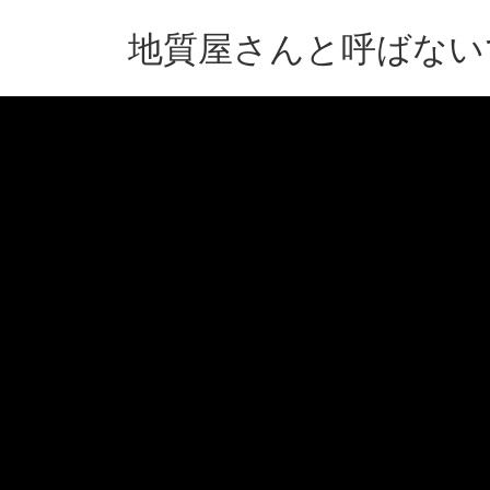
コ
ナ
ン
ビ
地質屋さんと呼ばない
テ
ゲ
ン
ー
ツ
シ
へ
ョ
ス
ン
キ
に
ッ
移
プ
動