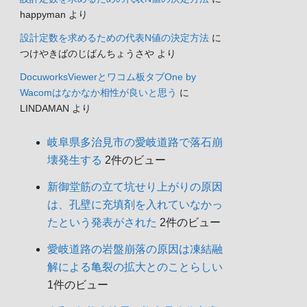
happyman
より
設計定数を求めるための代表N値の決定方法
に
つけやきばのじばんちょうさや
より
DocuworksViewerとワコム板タブOne by
Wacomはなかなか相性が良いと思う
に
LINDAMAN
より
岐阜県多治見市の愛岐道路で落石崩
壊発生する
2件のビュー
新御堂筋の立て坑せり上がりの原因
は、孔壁に充填剤を入れていなかっ
たという発表がされた
2件のビュー
愛岐道路の岩盤崩落の原因は凍結融
解による亀裂の拡大とのことらしい
1件のビュー