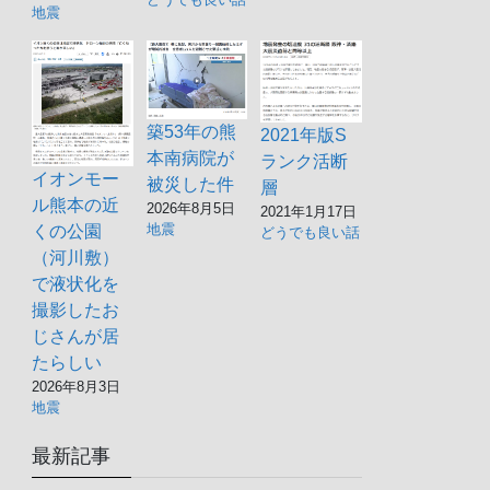
地震
築53年の熊
2021年版S
本南病院が
ランク活断
イオンモー
被災した件
層
ル熊本の近
2026年8月5日
2021年1月17日
地震
くの公園
どうでも良い話
（河川敷）
で液状化を
撮影したお
じさんが居
たらしい
2026年8月3日
地震
最新記事