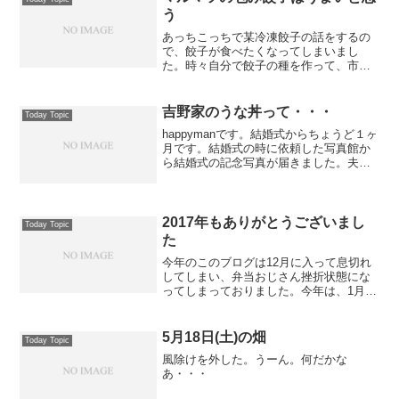
う
あっちこっちで某冷凍餃子の話をするの
で、餃子が食べたくなってしまいまし
た。時々自分で餃子の種を作って、市販
の皮で包むこともあるのだが、最近ちょ
っとご無沙汰である。自分の家で作る餃
子は、かなりいい加減である。白菜・キ
吉野家のうな丼って・・・
Today Topic
ャベツ・ニラ・タマネギなど...
happymanです。結婚式からちょうど１ヶ
月です。結婚式の時に依頼した写真館か
ら結婚式の記念写真が届きました。夫婦
用の記念写真とスナップアルバムの他
に、両家の両親用に各一つずつ用意しま
した。早速、僕の両親に写真を届けに行
ったら、僕の妹が「...
2017年もありがとうございまし
Today Topic
た
今年のこのブログは12月に入って息切れ
してしまい、弁当おじさん挫折状態にな
ってしまっておりました。今年は、1月〜
7月くらいまではそこそこ調子よくやって
おったんですが・・・8月の体調管理が下
手糞で、夏バテしてしまい、調子が戻る
5月18日(土)の畑
Today Topic
のが10月くらい...
風除けを外した。うーん。何だかな
あ・・・