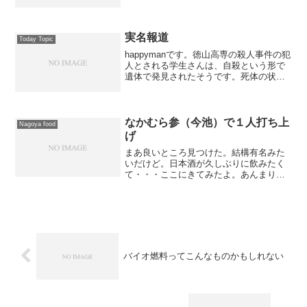
実名報道
Today Topic
happymanです。徳山高専の殺人事件の犯
人とされる学生さんは、自殺という形で
遺体で発見されたそうです。死体の状況
から亡くなったのは、事件の発生した日
だったようである。罪は非常に大きい
が、死んでわびるつもりだったの
か・・・突発的な殺人事件...
なかむら参（今池）で１人打ち上
Nagoya food
げ
まあ良いところ見つけた。結構有名みた
いだけど。日本酒が久しぶりに飲みたく
て・・・ここにきてみたよ。あんまり暑
いから、スーパードライになっちゃった
よ。守山区のお酒だってさぁ。自分では
買わないから面白いね。厚揚げくださー
い。これいいわ。日高見と...
バイオ燃料ってこんなものかもしれない