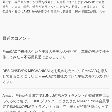
要です。専用センサーが流量を検知し、安定的に押出します AMS liteで多色
造形：いままで単色で造形がカラフルへ。あなたの想像力に支援します！多
色造形するのにAMS liteが必要です 簡単かつ超静音：20分で組立が簡...
もっ
と読む
最近のコメント
FreeCADで模様の付いた平板のモデルの作り方
革用の矢絣文様を
に
作ってみた – 不器用貧乏によろしく
より
DESIGNSPARK MECHANICALとお別れしたので、FreeCADを導入
してみることにした
FreeCADで模様の付いた平板のモデルの作り
に
Bambu Lab P1S Combo 3Dプリンター, P1S 多色造形 3Dプリンター&AMS,
方
より
筐体付き, 高温材料対応, 4台AMSで16色造形可能, 高速CoreXY構造, 造形速度
は500mm/s、加速度は20000mm/s²まで対応, 自動ベッドレベリング, 組立不
要, 日本語UI対応, 造形体積 256 x 256 x 256 mm³
AmazonPrime会員限定でSUNLUのPLAフィラメントが特価状態にな
ってるので急げ。 #3Dプリンター
またまたAmazonPrime会員限
に
只今、カスタマーの評価を取得しています。
定でSUNLUのPLAフィラメント（白・赤・黄）が特価状態になって
￥199,000
￥99,999
50% オフ
(2025年10月29日 06:36 GMT +09:00 時点 -
詳
最大16色の多色造形: 多色・多材料印刷対応、創造性を最大限に引
細はこちら
)
るので急げ。 #3Dプリンター