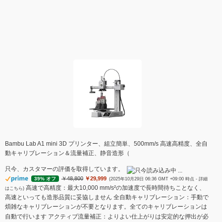
Bambu Lab A1 mini 3D プリンター、組立簡単、500mm/s 高速高精度、全自
動キャリブレーション＆流量補正、静音造形（
只今、カスタマーの評価を取得しています。
￥48,800
￥29,999
39% オフ
(2025年10月29日 06:36 GMT +09:00 時点 -
詳細
高速で高精度：最大10,000 mm/s²の加速度で長時間待ちことなく、
はこちら
)
高速といっても造形品質に妥協しません 全自動キャリブレーション：手動で
煩雑なキャリブレーションが不要となります。全てのキャリブレーションは
自動で行います アクティブ流量補正：よりよい仕上がりは安定的な押出が必