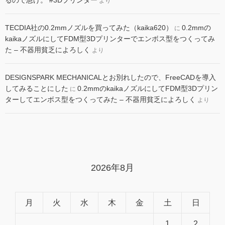
より
き出します。※Bambu Lab AMSとの併用が必要。 500mm/s と20000 mm/s²
の高速印刷: 待ち時間を短縮し、創作に集中できます。驚異的なスピードで印
刷が可能。 筐体付き: 高温材料などの多様のフィラメントを対応できます。
TECDIA社の0.2mmノズルを買ってみた（kaika620）
0.2mmの
に
自動ベッドレベリング: 造形失敗を減らし、3Dプリントがもっと簡単に。 組
kaikaノズルにしてFDM型3Dプリンターでエンボス型をつくってみ
立簡単: 簡単なセットアップで、すぐに造形開始。初心者から上級者まで、誰
た – 不器用貧乏によろしく
より
でも手間なく使えます。 対応フィラメント: ...
もっと読む
DESIGNSPARK MECHANICALとお別れしたので、FreeCADを導入
してみることにした
0.2mmのkaikaノズルにしてFDM型3Dプリン
に
ターしてエンボス型をつくってみた – 不器用貧乏によろしく
より
Creality K2ProCombo 3Dプリンター 印刷速度600mm/s 造形サイズ
2026年8月
300x300x300mm
只今、カスタマーの評価を取得しています。
印刷方式：FDM 造形
￥160,000
(2025年10月29日 06:36 GMT +09:00 時点 -
詳細はこちら
)
月
火
水
木
金
土
日
サイズ：300 × 300 × 300 mm 電源：100-240V~ AC 50/60Hz K2 Pro Combo
寸法：445 × 505 × 850 mm 消費電力：1300W K2 Plus正味重量：23.7 kg
1
2