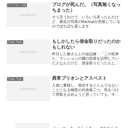
洗濯物が乾かないらしい。...
ブログが死んだ。（写真無くなっ
どうでもいい話
ちまった）
そう言うわけで、いろいろ弄ったんだけ
ど、最近の写真のBackupが失敗している
のでぼちぼち直します。
もしかしたら借金取りだったのか
Today Topic
もしれない
昨日した嫁さんとの会話嫁：「この前来
た、マンションの隣の部屋を訪問してい
た人なんだけど、借金取りだったんじゃ
ない？」僕：「あ・・・あれ？そうだよ
ね。僕も疑っていたんだけど、あんまり
関わりたくなかったから、適当に返事し
異常プリオンとアスベスト
Today Topic
たんだわ。」嫁：「そや・...
人体に蓄積し、発症するととんでもない
ことになる物質の代表格二つ。気をつけ
て摂取を止めようと思っていても、今住
んでいるところにアスベストが飛散して
いるかどうかもわかんないし、今日食べ
ているものに異常プリオンの入った肉が
あるのかもわからない。某...