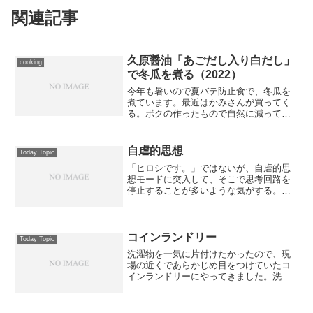
関連記事
久原醤油「あごだし入り白だし」
cooking
で冬瓜を煮る（2022）
今年も暑いので夏バテ防止食で、冬瓜を
煮ています。最近はかみさんが買ってく
る。ボクの作ったもので自然に減ってい
く数少ない食べ物である。切り売りして
いる冬瓜はその日に処理しないとね。切
りました。下ゆでしましょう。あとは、
自虐的思想
Today Topic
白だし汁に入れて煮るだけ...
「ヒロシです。」ではないが、自虐的思
想モードに突入して、そこで思考回路を
停止することが多いような気がする。私
はあのギャグは好きになれない。まあ、
自虐的態度を見るとまわりの人間が優越
感に浸れるので、ある意味、人を幸せに
するギャグかもしれない。...
コインランドリー
Today Topic
洗濯物を一気に片付けたかったので、現
場の近くであらかじめ目をつけていたコ
インランドリーにやってきました。洗濯
機の方は全然混んでいませんが、乾燥機
はフル回転である。初冬の北陸地方は、
冬型気候のため曇天や雨天なのもあり、