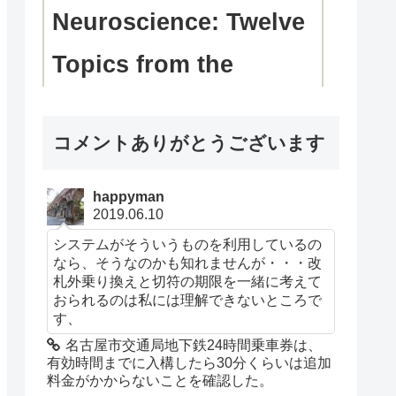
Neuroscience: Twelve
Topics from the
Victorian Era to Today
コメントありがとうございます
(English Edition)
happyman
只今、カスタマーの評価を取得して
2019.06.10
います。
システムがそういうものを利用しているの
なら、そうなのかも知れませんが・・・改
￥3,356
(2025年10月28日 18:08 GMT
札外乗り換えと切符の期限を一緒に考えて
+09:00 時点 -
詳細はこちら
)
おられるのは私には理解できないところで
す、
名古屋市交通局地下鉄24時間乗車券は、
Amazon.co.jpで買う
有効時間までに入構したら30分くらいは追加
料金がかからないことを確認した。