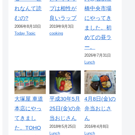
れなんて読
プは相性が
橋中央市場
むの?
良いラップ
にやってき
2006年8月10日
2019年9月3日
ました。初
Today Topic
cooking
めての昼ラ
ー。
2026年7月31日
Lunch
大塚屋 車道
平成30年5月
4月8日(金)の
本店にやっ
25日(金)の弁
弁当おじさ
てきまし
当おじさん
ん
2018年5月25日
2016年4月8日
た。TOHO
Lunch
Lunch