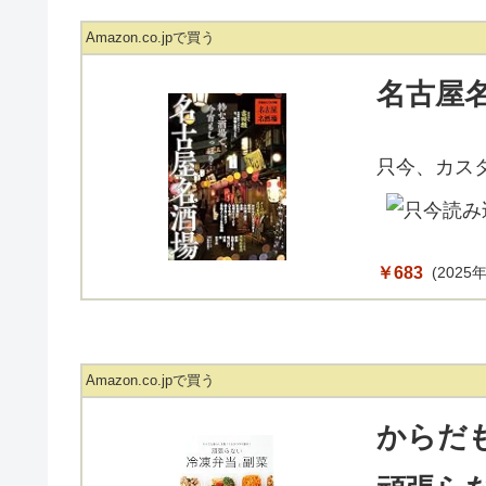
Amazon.co.jpで買う
名古屋
只今、カス
￥683
(2025年
Amazon.co.jpで買う
からだ