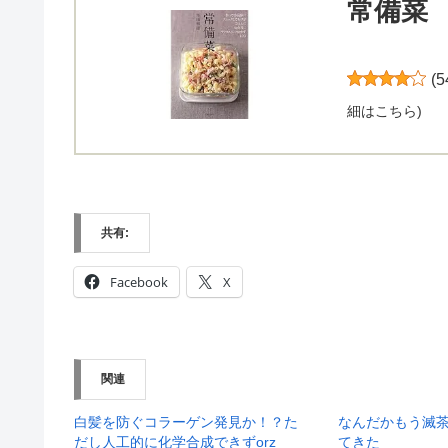
常備菜
(
5
細はこちら
)
共有:
Facebook
X
関連
白髪を防ぐコラーゲン発見か！？た
なんだかもう滅
だし人工的に化学合成できずorz
てきた