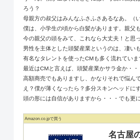
ろう？
母親方の叔父はみんなふさふさあるなあ。（
僕は、小学生の頃から白髪があります。親父
今の親父の頭をみて、これなら大丈夫！と思
男性を主体とした頭髪産業というのは、凄い
有名なタレントを使ったCMも多く流れていま
最近はCMと言えば、頭髪産業かサラ金か・・
高額商売でもありますし、かなりそれで悩ん
え？僕が薄くなったら？多分スキンヘッドに
頭の形には自信がありますから・・・でも更
Amazon.co.jpで買う
名古屋