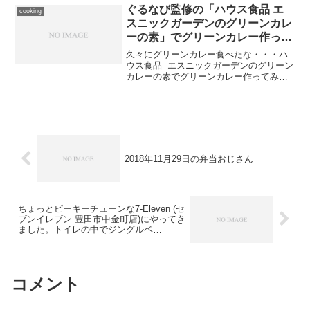
スニックガーデンのグリーンカレ
ーの素」でグリーンカレー作って
みた。 #モラタメ
久々にグリーンカレー食べたな・・・ハ
ウス食品 エスニックガーデンのグリーン
カレーの素でグリーンカレー作ってみる
ことにした。材料は書いてあるもののと
おり、なすと鶏肉。赤ピーマンとたけの
こはすいません。ありません。作り方
は、至って簡単。具材を...
2018年11月29日の弁当おじさん
ちょっとピーキーチューンな7-Eleven (セ
ブンイレブン 豊田市中金町店)にやってき
ました。トイレの中でジングルベ
ル・・・
コメント