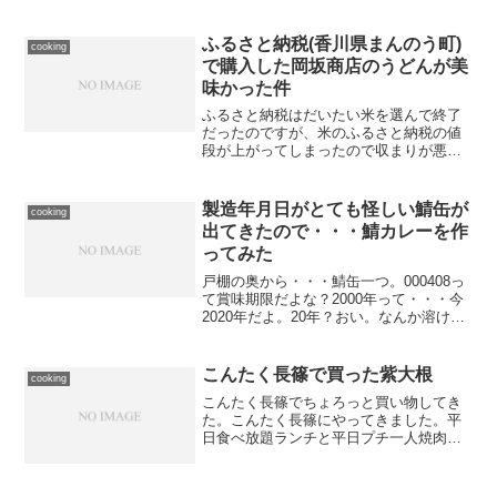
完売するくらいの人気商品です。今年は
ふるさと納税(香川県まんのう町)
cooking
かみさんが買ってき...
で購入した岡坂商店のうどんが美
味かった件
ふるさと納税はだいたい米を選んで終了
だったのですが、米のふるさと納税の値
段が上がってしまったので収まりが悪く
なりました。かみさんと相談したとこ
ろ、さぬきうどんはどうだろう？とのこ
とで試しに購入してみました。開封しま
製造年月日がとても怪しい鯖缶が
cooking
した。いいですね。この食べ...
出てきたので・・・鯖カレーを作
ってみた
戸棚の奥から・・・鯖缶一つ。000408っ
て賞味期限だよな？2000年って・・・今
2020年だよ。20年？おい。なんか溶けて
いるような気がしないでもないが・・・
嫌な臭いはしない。まあ・・・喰っちゃ
うか・・・鯖カレーにしてしまお
こんたく長篠で買った紫大根
cooking
う・・・できた...
こんたく長篠でちょろっと買い物してき
た。こんたく長篠にやってきました。平
日食べ放題ランチと平日プチ一人焼肉し
てみた。 | はっぴ～まんのあれやこれや
白菜一玉・・・紫大根・・・ひたすら刻
む・・・ゆず乗っけて、甘酢漬けにし
た。浅漬けの元でもやっ...
ぐるなび監修の「ハウス食品 エ
cooking