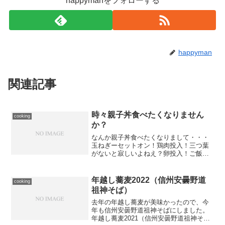
happyman
関連記事
時々親子丼食べたくなりません
cooking
か？
なんか親子丼食べたくなりまして・・・
玉ねぎーセットオン！鶏肉投入！三つ葉
がないと寂しいよねえ？卵投入！ご飯は
少な目に。ちょっとつゆだくになっちゃ
ったけどまあいっか。
年越し蕎麦2022（信州安曇野道
cooking
祖神そば）
去年の年越し蕎麦が美味かったので、今
年も信州安曇野道祖神そばにしました。
年越し蕎麦2021（信州安曇野道祖神そ
ば） | はっぴ～まんの弁当おじさん近所
のイオンで売っているのだが、入荷日に