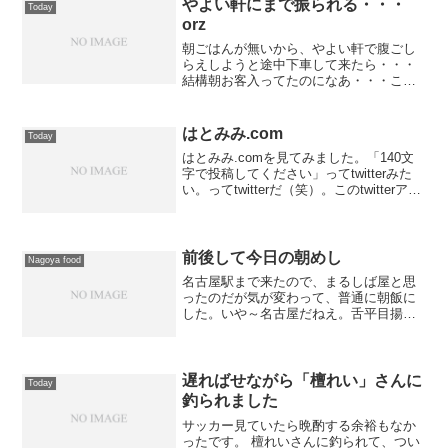
やよい軒にまで振られる・・・
Today
orz
朝ごはんが無いから、やよい軒で腹ごし
らえしようと途中下車して来たら・・・
結構朝お客入ってたのになあ・・・これ
で使う事は無くなったなあ・・・朝の出
だしから調子悪い。今日もこんな1日の予
感である。
はとみみ.com
Today
はとみみ.comを見てみました。「140文
字で投稿してください」ってtwitterみた
い。ってtwitterだ（笑）。このtwitterアカ
ウントって、本当に鳩山さんの所に行く
の？ハマコーアカウントも怪しいし、怪
しいぞ。ハトミミ.com 公...
前後して今日の朝めし
Nagoya food
名古屋駅まで来たので、まるしば屋と思
ったのだが気が変わって、普通に朝飯に
した。いや～名古屋だねえ。舌平目揚げ
たてうま~ 高かったけど(苦笑)
遅ればせながら「檀れい」さんに
Today
釣られました
サッカー見ていたら晩酌する余裕もなか
ったです。 檀れいさんに釣られて、つい