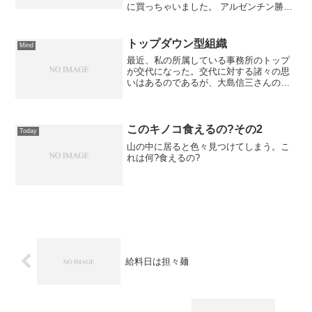
に買っちゃいました。 アルゼンチン勝利
にかんぱーい。久々にTBS良い視聴率だ
っただろうなあ。ブログを書くなら
BlogWrite
トップダウン型組織
Mind
最近、私の所属している事務所のトップ
が交代になった。交代に対する諸々の思
いはあるのであるが、大島信三さんのひ
とことメモに書いている話題と被る部分
があったので、覚えておきたいと思う。
私の所属している事務所は人が少ないの
で、結局トップダウン型の...
このキノコ食えるの?その2
Today
山の中に居ると色々見つけてしまう。こ
れは何?食えるの?
給料日は担々麺