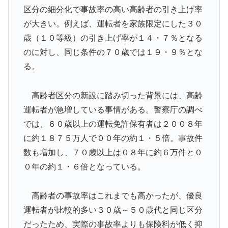
区分の細分化で事故率の高い高齢者の引き上げ率
が大きい。例えば、運転者を家族限定にした３０
歳（１０等級）の引き上げ率が１４・７％となる
のに対し、同じ条件の７０歳では１９・９％とな
る。
高齢者区分の新設に踏み切った背景には、高齢
運転者が急増している事情がある。警察庁の調べ
では、６０歳以上の運転免許保有者は２００８年
に約１８７５万人で００年の約１・５倍。事故件
数も増加し、７０歳以上は０８年に約６万件と０
０年の約１・６倍となっている。
高齢者の事故率はこれまでも高かったが、優良
運転者が比較的多い３０歳～５０歳代と同じ区分
だったため、実際の事故率よりも保険料が低く抑