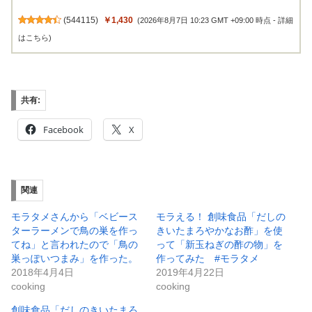
(
544115
)
￥1,430
(2026年8月7日 10:23 GMT +09:00 時点 -
詳細
はこちら
)
共有:
Facebook
X
関連
モラタメさんから「ベビース
モラえる！ 創味食品「だしの
ターラーメンで鳥の巣を作っ
きいたまろやかなお酢」を使
てね」と言われたので「鳥の
って「新玉ねぎの酢の物」を
巣っぽいつまみ」を作った。
作ってみた #モラタメ
2018年4月4日
2019年4月22日
cooking
cooking
創味食品「だしのきいたまろ