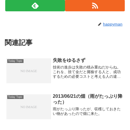
happyman
関連記事
失敗をゆるさず
Today Topic
技術の進歩は失敗の積み重ねだからね。
これを、捨て金だと揶揄する人と、成功
するための必要コストと考える人の違い
はあるのだと思う。確立された技術をコ
スト縮減して、手抜き技術にして大事を
起こしている会社もあるが・・・
2013/06/21の畑（雨がたっぷり降
Today Topic
った）
雨がたっぷり降ったが、収穫しておきた
い物があったので畑に来た。