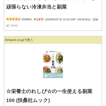
頑張らない冷凍弁当と副菜
(
54684
)
￥1,672
(2026年8月7日 10:23 GMT +09:00 時点 -
詳細
はこちら
)
Amazon.co.jpで買う
☆栄養士のれしぴ☆の一生使える副菜
150 (扶桑社ムック)