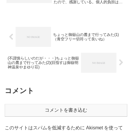
たので、感謝している。個人的負担は、
メモリとHDDの増設程度で済んだので良
かったと思う。さすがに最後の一年間は
非力さを感じてしまい、二進も三進も
（にっちもさっ...
ちょっと御嶽山の麓まで行ってみた(1)
（青空フリー切符って良いね）
(不謹慎らしいのだが・・・)ちょっと御嶽
山の麓まで行ってみた(2)(目指すは御嶽明
神温泉やまゆり荘)
コメント
コメントを書き込む
このサイトはスパムを低減するために Akismet を使って