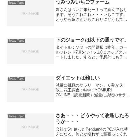
つみつみいちごファーム
Today Topic
嫁さんはついに来たー！って喜んでおり
ます。そうこれこれ・・・いちごです。
どうやら嫁さんいちご狩りにどうしても
行きたかったそうです。僕も欲しいん
だ！やっと手に入れた。ご満悦。（実は
１０粒以上食べちゃったのです。息子は
一歳なので無料です。）ブロ...
下のジョークは以下の通りです。
Today Topic
タイトル：ソフトの問題私は昨年、ガー
ルフレンド7.0をワイフ1.0にアップグレ
ードしました。すると、予想外にも子供
プログラムが開始され多くのスペースと
大切なリソースを使いまくるようになっ
てしまいました。これについてはアップ
グレード前には何も...
ダイエットは難しい
Today Topic
減量に挑戦のサラリーマン、６割が失
敗…花王調査 : 科学 : YOMIURI
ONLINE（読売新聞）減量に挑戦のサラリ
ーマン、６割が失敗…花王調査働き盛り
の男性サラリーマンの半数が減量に挑戦
し、その６割は失敗していることが、花
王（本社・東...
さあ・・・どうやって改造したろ
Today Topic
うか・・・
会社で5年使ったPentium4のPCが入れ替
えになる。何とか壊れずに頑張ってくれ