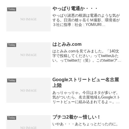
る上で大切なこと 「こころのものさ
し」 御 教
やっぱり電通か・・・
Today
歌 銭もうけ
やっぱり諸悪の根源は電通のような気が
へらへら...
する。日清の槍ヶ岳ＣＭ撮影、環境省が
３社に指導 : 社会 : YOMIURI
ONLINE（読売新聞）日清の槍ヶ岳ＣＭ撮
影、環境省が３社に指導 日清食品が長
野県・槍ヶ岳で行ったカップめん「日清
ラ王」のテレ...
はとみみ.com
Today
はとみみ.comを見てみました。「140文
字で投稿してください」ってtwitterみた
い。ってtwitterだ（笑）。このtwitterアカ
ウントって、本当に鳩山さんの所に行く
の？ハマコーアカウントも怪しいし、怪
しいぞ。ハトミミ.com 公...
Googleストリートビュー名古屋
Today
上陸
あっりゃっりゃ。今日はネタが多いぞ。
気がついたら、名古屋地域もGoogleスト
リートビューに組み込まれてるよ～。職
場から自宅から・・・全部丸見えじゃな
いか～！名古屋のテレビ塔も見えます。
ブログを書くならBlogWrite
ブチコ2着か～惜しい！
Today
いやあ・・・あとちょっとだったのに。