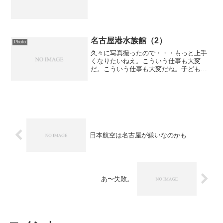
名古屋港水族館（2）
Photo
久々に写真撮ったので・・・もっと上手
くなりたいねえ。こういう仕事も大変
だ。こういう仕事も大変だね。子どもの
相手をしていると、なかなか写真も撮れ
ません。途中で電池切れはするし・・・
全く持ってダメダメでした。ブログを書
くならBlogWrite
日本航空は名古屋が嫌いなのかも
あ〜失敗。