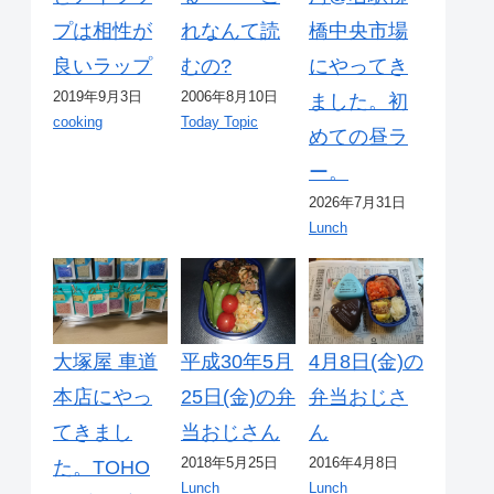
プは相性が
れなんて読
橋中央市場
良いラップ
むの?
にやってき
2019年9月3日
2006年8月10日
ました。初
cooking
Today Topic
めての昼ラ
ー。
2026年7月31日
Lunch
大塚屋 車道
平成30年5月
4月8日(金)の
本店にやっ
25日(金)の弁
弁当おじさ
てきまし
当おじさん
ん
2018年5月25日
2016年4月8日
た。TOHO
Lunch
Lunch