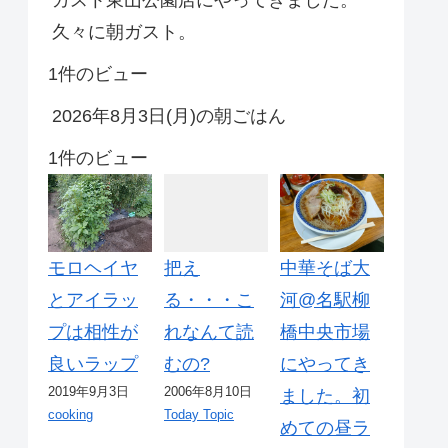
久々に朝ガスト。
1件のビュー
2026年8月3日(月)の朝ごはん
1件のビュー
モロヘイヤ
把え
中華そば大
とアイラッ
る・・・こ
河@名駅柳
プは相性が
れなんて読
橋中央市場
良いラップ
むの?
にやってき
2019年9月3日
2006年8月10日
ました。初
cooking
Today Topic
めての昼ラ