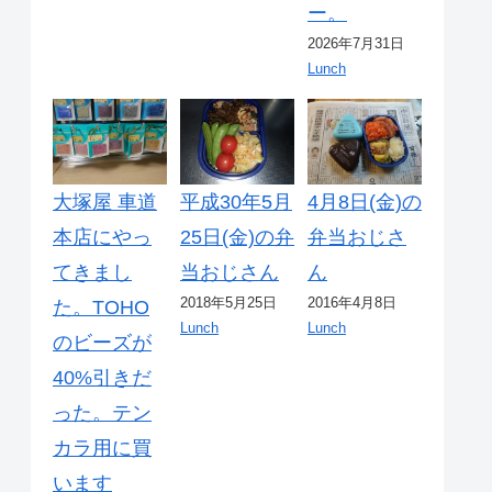
ー。
2026年7月31日
Lunch
大塚屋 車道
平成30年5月
4月8日(金)の
本店にやっ
25日(金)の弁
弁当おじさ
てきまし
当おじさん
ん
2018年5月25日
2016年4月8日
た。TOHO
Lunch
Lunch
のビーズが
40%引きだ
った。テン
カラ用に買
います