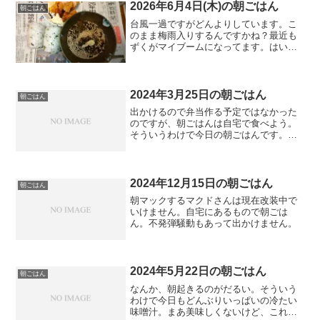
台風一過ですがどんよりしています。こ
のまま梅雨入りするんですかね？最近も
ずくがマイブームになってます。はい。
今週もう一日あるんだよな。
2024年3月25日の朝ごはん
朝ごはん
出かけるので弁当作る予定ではなかった
のですが、朝ごはんは自宅で食べよう。
そういうわけで今日の朝ごはんです。雨
だな。いやだな。めんどくさいな。
2024年12月15日の朝ごはん
朝ごはん
朝マックするマクドさんは現在改装中で
いけません。自宅にあるもので朝ごは
ん。不発弾騒動もあって出かけません。
2024年5月22日の朝ごはん
朝ごはん
なんか、朝起きるのがだるい。そういう
わけで今日もどんぶりいっぱいの冷たい
味噌汁。まあ美味しくないけど、これで
いっか。