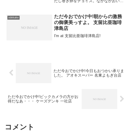
だし巻き卵をチョイス。なかなかおいし
いだし巻き卵。ちっちゃいけどねえｗ だ
し巻き卵が看板メニューのお店のよう
だ。うちの子供たちも食べるだろうな
ただ今おでかけ中!朝からの激務
odekake
あ。
の御褒美っすよ。 支留比亜珈琲
津島店
I'm at 支留比亜珈琲津島店!
ただ今おでかけ中!今日もおつかい承りま
した。 アオキスーパー 名東よもぎ台店
ただ今おでかけ中!ビックカメラの方がお
得だなあ・・・ ケーズデンキ 一社店
コメント