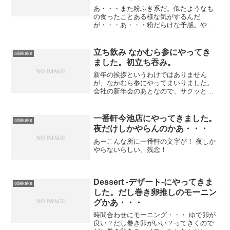
ホイップ」を喰ってみた。 #セ
あ・・・また粉ふき系だ。似たようなも
ブンスイーツアンバサダー
の食ったことある様な気がするんだ
が・・・あ・・・粉だらけな予感。やっ
ぱり車内粉だらけになりました。まあ眠
気も覚めたことだし、仕事にいこう。
立ち飲み なかむら参にやってき
odekake
ました。初立ち吞み。
新年の挨拶というわけではありません
が、なかむら参にやってまいりました。
会社の新年会のあとなので、サクッと吞
んでサクッと帰る。白老いただきまし
た。この白老は、口当たりが更によろし
いですな。三千盛いただきました。さて
一番軒今池店にやってきました。
odekake
これにて終了。今日は混んでお...
夜だけしかやらんのかあ・・・
あーこんな所に一番軒の文字が！ 夜しか
やらないらしい。残念！
Dessert -デザート-にやってきま
odekake
した。だし巻き卵推しのモーニン
グかあ・・・
時間合わせにモーニング・・・ ゆで卵が
良い？だし巻き卵がいい？ってきくので