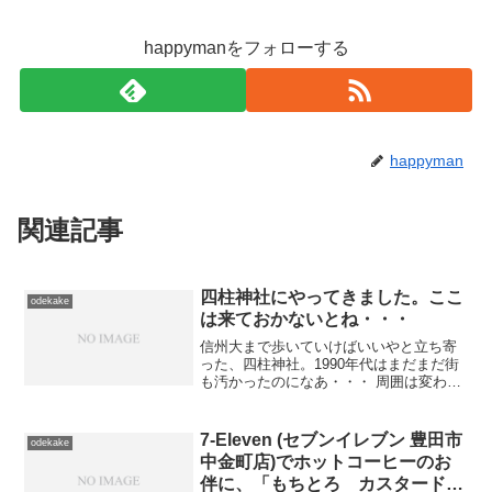
happymanをフォローする
happyman
関連記事
四柱神社にやってきました。ここ
odekake
は来ておかないとね・・・
信州大まで歩いていけばいいやと立ち寄
った、四柱神社。1990年代はまだまだ街
も汚かったのになあ・・・ 周囲は変わっ
ても、ここだけは変わらない。 松本市長
選挙があるそうです。「後進に 道もゆ
ずらず だらだらと四期もやる人 やら
7-Eleven (セブンイレブン 豊田市
odekake
せるあほう」こう...
中金町店)でホットコーヒーのお
伴に、「もちとろ カスタード&