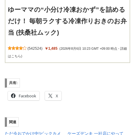
ゆーママの“小分け冷凍おかず”を詰める
だけ！ 毎朝ラクする冷凍作りおきのお弁
当 (扶桑社ムック)
(
542524
)
￥1,485
(2026年8月6日 10:23 GMT +09:00 時点 -
詳細
はこちら
)
共有:
Facebook
X
関連
ただ今おでかけ中!ビックカメ
ケーズデンキ 一社店にやって