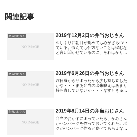
関連記事
2019年12月2日の弁当おじさん
弁当おじさん
久しぶりに朝目が覚めても心がざらつい
ている。悩んでも仕方ないことは悩むな
と言い聞かせているのに、そればかり考
えてしまっている。そう言うわけでどん
な気分でも弁当は作らないといけませ
ん。セロリとタマネギのスープにしてみ
ました。セロリって家庭菜園...
2019年6月26日の弁当おじさん
弁当おじさん
昨日昼からサボったから少し持ち直した
かな・・・まあ弁当の出来映えはあまり
持ち直していないが・・・なすときゅう
りの冷たい味噌汁にしてみます。あとは
氷水投入してと。
2019年6月14日の弁当おじさん
弁当おじさん
弁当のおかずに困っていたら、かみさん
がハンバーグを作っておいてくれた。ボ
クがハンバーグ作ると食べてもらえない
しな・・・仕方ない。今日から冷たい味