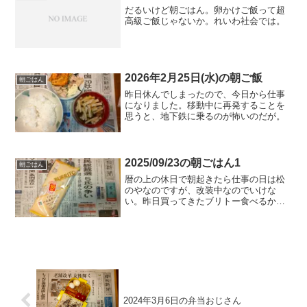
だるいけど朝ごはん。卵かけご飯って超
高級ご飯じゃないか。れいわ社会では。
2026年2月25日(水)の朝ご飯
朝ごはん
昨日休んでしまったので、今日から仕事
になりました。移動中に再発することを
思うと、地下鉄に乗るのが怖いのだが。
2025/09/23の朝ごはん1
朝ごはん
暦の上の休日で朝起きたら仕事の日は松
のやなのですが、改装中なのでいけな
い。昨日買ってきたブリトー食べるか。
30円引きとクーポン10円引きなら買って
しまう。たぶんハムの量がかなり減って
るんだろうけど。
2024年3月6日の弁当おじさん