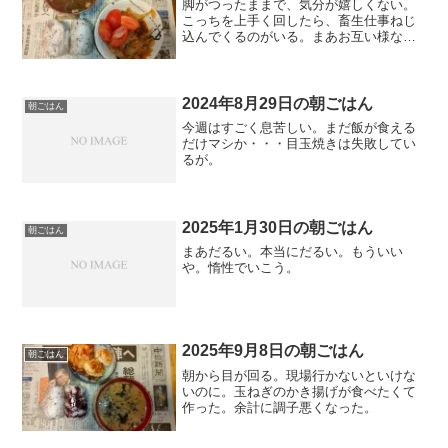
脚がつったままで、気分が嬉しくない。
こっちを上手く回したら、畜生仕事ねじ
込んでくるのがいる。まあお互い様なの
で、我慢します。
2024年8月29日の朝ごはん
朝ごはん
今週はすごく息苦しい。まだ飯が食える
だけマシか・・・目玉焼きは失敗してい
るが。
2025年1月30日の朝ごはん
朝ごはん
まあだるい。本当にだるい。もういい
や。惰性でいこう。
2025年9月8日の朝ごはん
朝ごはん
朝から目が回る。現場行かないといけな
いのに。玉ねぎのかき揚げが食べたくて
作った。余計に調子悪くなった。