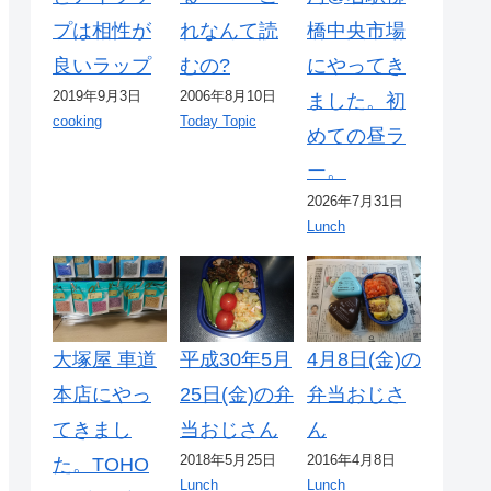
プは相性が
れなんて読
橋中央市場
良いラップ
むの?
にやってき
2019年9月3日
2006年8月10日
ました。初
cooking
Today Topic
めての昼ラ
ー。
2026年7月31日
Lunch
大塚屋 車道
平成30年5月
4月8日(金)の
本店にやっ
25日(金)の弁
弁当おじさ
てきまし
当おじさん
ん
2018年5月25日
2016年4月8日
た。TOHO
Lunch
Lunch