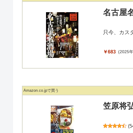
名古屋
只今、カス
￥683
(2025年
Amazon.co.jpで買う
笠原将弘
(
5