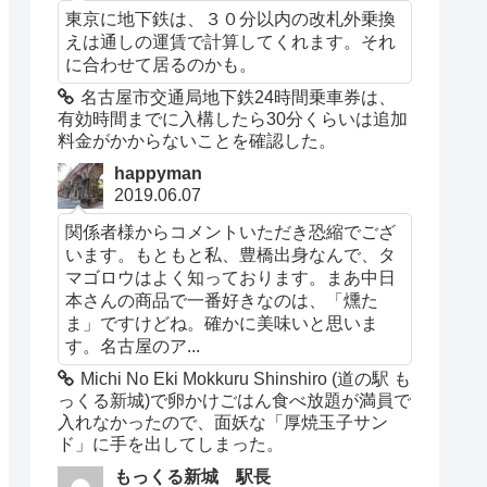
東京に地下鉄は、３０分以内の改札外乗換
えは通しの運賃で計算してくれます。それ
に合わせて居るのかも。
名古屋市交通局地下鉄24時間乗車券は、
有効時間までに入構したら30分くらいは追加
料金がかからないことを確認した。
happyman
2019.06.07
関係者様からコメントいただき恐縮でござ
います。もともと私、豊橋出身なんで、タ
マゴロウはよく知っております。まあ中日
本さんの商品で一番好きなのは、「燻た
ま」ですけどね。確かに美味いと思いま
す。名古屋のア...
Michi No Eki Mokkuru Shinshiro (道の駅 も
っくる新城)で卵かけごはん食べ放題が満員で
入れなかったので、面妖な「厚焼玉子サン
ド」に手を出してしまった。
もっくる新城 駅長