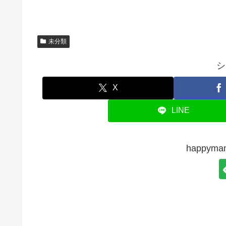
未分類
シ
X
LINE
happy