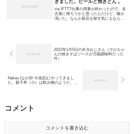
via IFTTT仕事の用事が終わったので、名
古屋に帰ろうかと思ったんだけど、喉が
渇いた。なんか新店を探す気にもならな
かったので久々に串笑にやってきたよ。
いつものワンコインセットからスタート
です。揚げ餃子がきました。意外な串だ
った。二本目が...
2022年1月5日の弁当おじさん（マルちゃ
んの焼きそばソースが万能調味料だった
件）
Nakau (なか卯 今池店)にやってきまし
た。親子丼（小）は飲み物のようだ。 。
コメント
コメントを書き込む