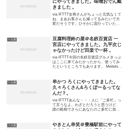
via IFTTT女将さんがちょっと元気なくて
ね、まあお客さんも減ってるみたいで大
変だそうです。ひそかに流行っていたお
一人様セットも無くなってしまって、ま
あこのご時世では仕方ないかと思いつ
つ。蒔苗杜氏をもらいつつ。おでんもら
豆腐料理鈴の屋＠名鉄百貨店 一
一人酒
いました。うん味...
宮店にやってきました。九平次じ
ゃなかったけど田楽で一杯 。
via IFTTT今回の名鉄百貨店グルメきっぷ
はここに来てみたかったから、使ってみ
たというところでもあります。 Meitetsu
Kanayama Station (NH34) (名鉄 金山駅)
にやってきました。名鉄百貨店グルメき
っぷでぶら...
串かつ ろくにやってきました。
一人酒
久々ろくさん&ろくぼーるってな
んだ？。
via IFTTTあんな・・・人に「ご多忙」っ
て言うなよ。わざとだろうと思うけど、
誰の粗相でさらにあなたのご多忙に加担
させられてるか解ってるのか？仕事しな
いで講釈垂れてるか、ネットで遊んでい
るかしかしてないじゃん。それで期限過
やきとん串笑＠豊橋駅前にやって
一人酒
ぎて「ご多忙の...
きました。ビールと焼きとん 。