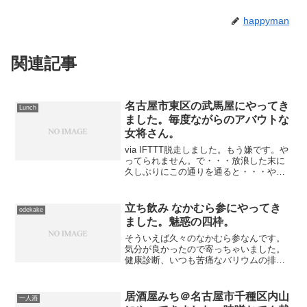
happyman
関連記事
名古屋市東区の武馬屋にやってき
Lunch
ました。毎度ながらのアバウトな
女将さん。
via IFTTT脱走しました。もう嫌です。や
ってられません。で・・・放浪した末に
久しぶりにこの通りを通ると・・・やっ
と立ち退きが終わったのか・・・あの最
期までごねていたうどん屋はどこに行っ
たんだ？そう言うわけで武馬屋さんに入
立ち飲み なかむら参にやってき
odekake
店。赤星が目に...
ました。魅惑の四枠。
そういえば久々のなかむら参なんです。
気分が良かったので寄っちゃいました。
健康診断、いつも苦痛なバリウムの排出
作業なんですが、今年はえらい快調でご
ざいます。外のトイレでほとんど出てし
まえば、自宅のトイレも掃除しなくてい
居酒屋みち＠名古屋市千種区内山
一人酒
いしね。もう毎年こうであ...
にやってきました。味噌おでん戴
きました 。