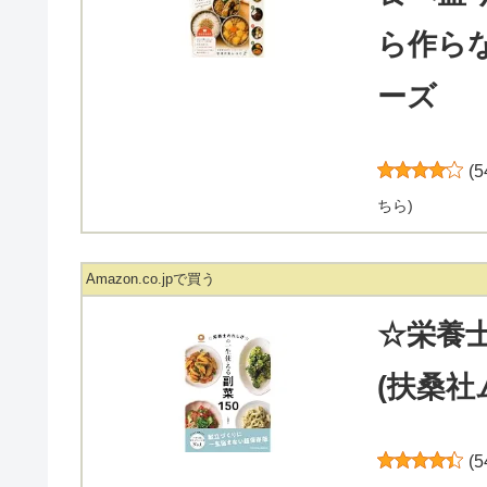
ら作ら
ーズ
(
5
ちら
)
Amazon.co.jpで買う
☆栄養
(扶桑社
(
5