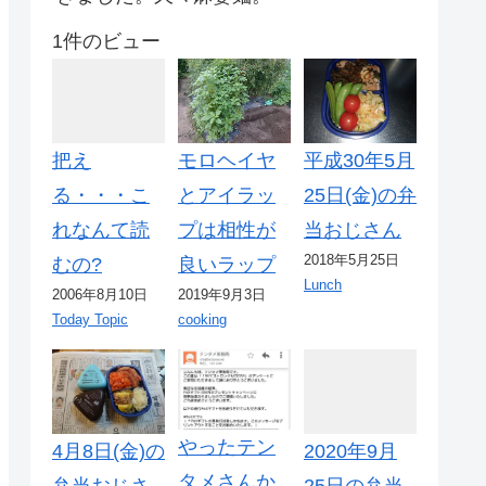
1件のビュー
把え
モロヘイヤ
平成30年5月
る・・・こ
とアイラッ
25日(金)の弁
れなんて読
プは相性が
当おじさん
2018年5月25日
むの?
良いラップ
Lunch
2006年8月10日
2019年9月3日
Today Topic
cooking
やったテン
4月8日(金)の
2020年9月
タメさんか
弁当おじさ
25日の弁当