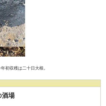
今年初収穫は二十日大根。
の酒場