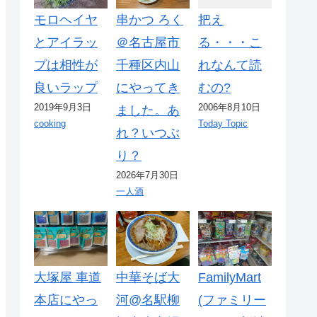
モロヘイヤ
串かつ ろく
把え
とアイラッ
＠名古屋市
る・・・こ
プは相性が
千種区内山
れなんて読
良いラップ
にやってき
むの?
2019年9月3日
2006年8月10日
ました。あ
cooking
Today Topic
れ？いつぶ
り？
2026年7月30日
一人酒
大塚屋 車道
中華そば大
FamilyMart
本店にやっ
河@名駅柳
(ファミリー