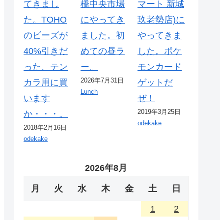
てきまし
橋中央市場
マート 新城
た。TOHO
にやってき
玖老勢店)に
のビーズが
ました。初
やってきま
40%引きだ
めての昼ラ
した。ポケ
った。テン
ー。
モンカード
2026年7月31日
カラ用に買
ゲットだ
Lunch
います
ぜ！
2019年3月25日
か・・・。
odekake
2018年2月16日
odekake
2026年8月
月
火
水
木
金
土
日
1
2