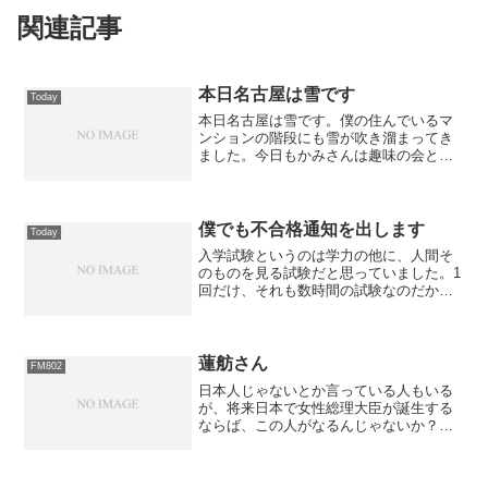
関連記事
本日名古屋は雪です
Today
本日名古屋は雪です。僕の住んでいるマ
ンションの階段にも雪が吹き溜まってき
ました。今日もかみさんは趣味の会との
こと、僕はまた子守りである。
僕でも不合格通知を出します
Today
入学試験というのは学力の他に、人間そ
のものを見る試験だと思っていました。1
回だけ、それも数時間の試験なのだから
「猫ぐらい被れ」と言いたいです。義務
教育ではないわけですから、周囲に悪影
響を及ぼす受験者はどんどんご遠慮願っ
た方が良いように思いま...
蓮舫さん
FM802
日本人じゃないとか言っている人もいる
が、将来日本で女性総理大臣が誕生する
ならば、この人がなるんじゃないか？と
思うわけです。かなり切れ味が鋭いので
敵も多いかも知れませんし、民主党は好
きではないですが、日本人以上に日本の
ことを考えている人に失礼...
セブンイレブンの誘惑に負けた
Today