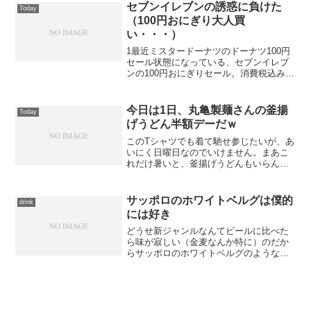
（100円おにぎり大人買
い・・・）
1最近ミスタードーナツのドーナツ100円
セール状態になっている、セブンイレブ
ンの100円おにぎりセール。消費税込みで
100円ってのがやっぱり誘惑でございま
す。ドーナツを買う気にはならないけ
ど、おにぎりだと・・・ついつい、買っ
今日は1日、丸亀製麺さんの釜揚
Today
てしまう。おにぎ...
げうどん半額デーだｗ
このTシャツでも着て馳せ参じたいが、あ
いにく日曜日なのでいけません。まあこ
れだけ暑いと、釜揚げうどんもいらんな
あ（笑）丸亀製麺 | Facebook
サッポロのホワイトベルグは僕的
drink
には好き
どうせ新ジャンルなんてビールに比べた
ら味が寂しい（金麦なんか特に）のだか
らサッポロのホワイトベルグのような特
殊系の方が美味しかったりするなあ。こ
の手の商品は、どうせメジャーに売れな
いだろうから・・・特売してください。
ホワイトベルグ｜サッポロ...