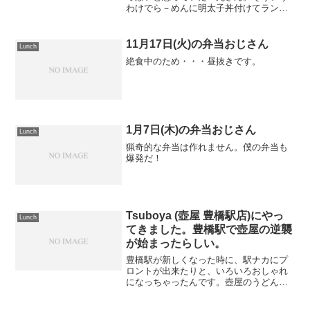
わけでら－めんに明太子丼付けてランチ
です。あぁこんな感じだったかなあ？と
思いながら、前よりも好印象だったの
で、また食べに来よう。明太子丼もがっ
11月17日(火)の弁当おじさん
Lunch
つりですな。まあ...
絶食中のため・・・昼抜きです。
1月7日(木)の弁当おじさん
Lunch
猟奇的な弁当は作れません。僕の弁当も
爆発だ！
Tsuboya (壺屋 豊橋駅店)にやっ
Lunch
てきました。豊橋駅で壺屋の逆襲
が始まったらしい。
豊橋駅が新しくなった時に、駅ナカにプ
ロントが出来たりと、いろいろおしゃれ
になっちゃったんです。壺屋のうどん屋
なんてプロントの奥で、初めて来た人に
はなかなか行き着けない・・・Tsuboya