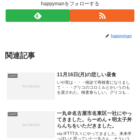
happymanをフォローする
happyman
関連記事
11月16日(月)の悲しい昼食
Lunch
いや実は・・・検診で再検査になりまし
て・・・グリコのコロミルとかいうのも
を渡された。検査食らしい。グリコも手
広いな・・・。こんなものを食べて、検
査に挑むことになってしまいました。い
やいや・・・開封したらこんなもの
が・・・おやつにビスコが付い...
一丸＠名古屋市名東区一社にやっ
Lunch
てきました。らーめん＋明太子丼
らんちをいただきました。
via IFTTT久々にやってきました。来来亭
っぽいと思っていた一丸さん。そういう