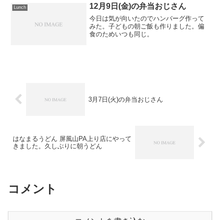
(壺屋 豊橋駅店)にやってきました。330円
12月9日(金)の弁当おじさん
Lunch
のうどん...
今日は気が向いたのでハンバーグ作って
みた。子どもの朝ご飯も作りました。偏
食のためいつも同じ。
3月7日(火)の弁当おじさん
はなまるうどん 屏風山PA上り店にやって
きました。久しぶりに朝うどん
コメント