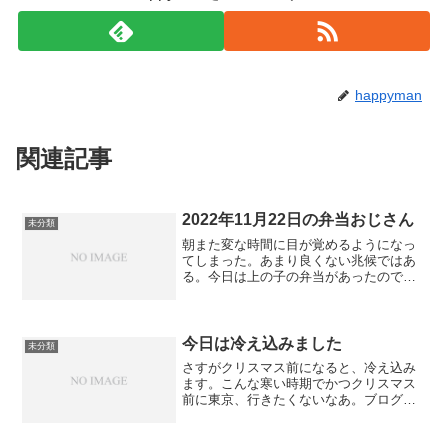
happyman
関連記事
2022年11月22日の弁当おじさん
未分類
朝また変な時間に目が覚めるようになっ
てしまった。あまり良くない兆候ではあ
る。今日は上の子の弁当があったので出
かけるけど作りました。ふるさと納税の
玉ねぎがいっぱいあるので頑張って食べ
ないといけない。
今日は冷え込みました
未分類
さすがクリスマス前になると、冷え込み
ます。こんな寒い時期でかつクリスマス
前に東京、行きたくないなあ。ブログを
書くならBlogWrite
Gusto (ガスト 東山公園店)にやっ
Morning