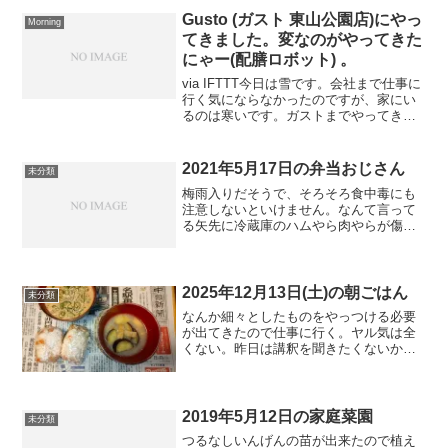
てきました。変なのがやってきた
にゃー(配膳ロボット) 。
via IFTTT今日は雪です。会社まで仕事に
行く気にならなかったのですが、家にい
るのは寒いです。ガストまでやってきて
しまいました。なんか変なものがおいて
ある。なんだこれ？注文して待ってい
た。変な音楽を流しながら、なんかき
2021年5月17日の弁当おじさん
未分類
た。運んできた。店...
梅雨入りだそうで、そろそろ食中毒にも
注意しないといけません。なんて言って
る矢先に冷蔵庫のハムやら肉やらが傷む
前に処理したかったので、こんなおかず
になってしまいました。会社行きたくな
い病にかかっています。
2025年12月13日(土)の朝ごはん
未分類
なんか細々としたものをやっつける必要
が出てきたので仕事に行く。ヤル気は全
くない。昨日は講釈を聞きたくないから
早く帰っただけ。
2019年5月12日の家庭菜園
未分類
つるなしいんげんの苗が出来たので植え
ることにしました。例年より小さい状態
なのですが、鉢底から根がびっしり出て