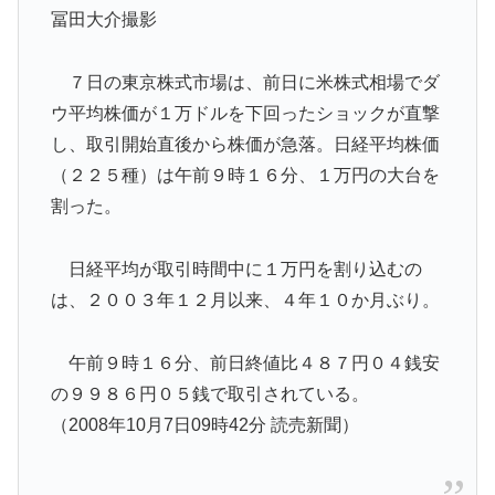
冨田大介撮影
７日の東京株式市場は、前日に米株式相場でダ
ウ平均株価が１万ドルを下回ったショックが直撃
し、取引開始直後から株価が急落。日経平均株価
（２２５種）は午前９時１６分、１万円の大台を
割った。
日経平均が取引時間中に１万円を割り込むの
は、２００３年１２月以来、４年１０か月ぶり。
午前９時１６分、前日終値比４８７円０４銭安
の９９８６円０５銭で取引されている。
（2008年10月7日09時42分 読売新聞）