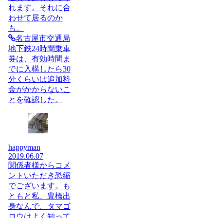
れます。それに合
わせて居るのか
も。
名古屋市交通局
地下鉄24時間乗車
券は、有効時間ま
でに入構したら30
分くらいは追加料
金がかからないこ
とを確認した。
happyman
2019.06.07
関係者様からコメ
ントいただき恐縮
でございます。も
ともと私、豊橋出
身なんで、タマゴ
ロウはよく知って