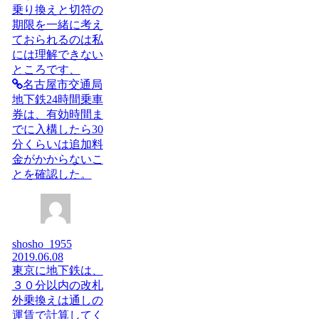
乗り換えと切符の
期限を一緒に考え
ておられるのは私
には理解できない
ところです、
名古屋市交通局
地下鉄24時間乗車
券は、有効時間ま
でに入構したら30
分くらいは追加料
金がかからないこ
とを確認した。
shosho_1955
2019.06.08
東京に地下鉄は、
３０分以内の改札
外乗換えは通しの
運賃で計算してく