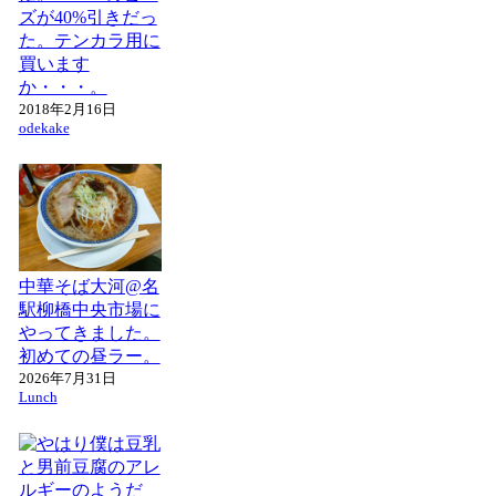
ズが40%引きだっ
た。テンカラ用に
買います
か・・・。
2018年2月16日
odekake
中華そば大河@名
駅柳橋中央市場に
やってきました。
初めての昼ラー。
2026年7月31日
Lunch