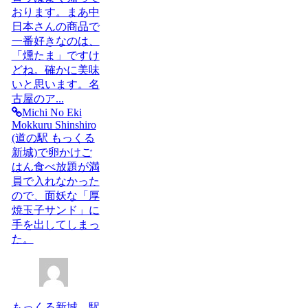
おります。まあ中
日本さんの商品で
一番好きなのは、
「燻たま」ですけ
どね。確かに美味
いと思います。名
古屋のア...
Michi No Eki
Mokkuru Shinshiro
(道の駅 もっくる
新城)で卵かけご
はん食べ放題が満
員で入れなかった
ので、面妖な「厚
焼玉子サンド」に
手を出してしまっ
た。
もっくる新城 駅