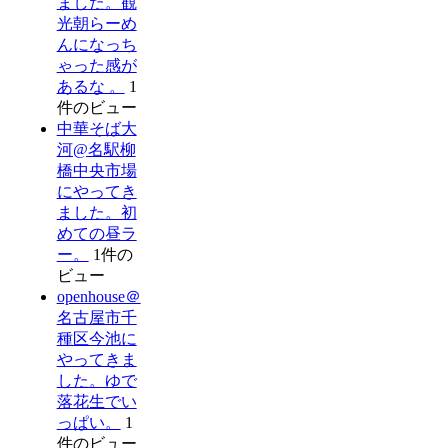
ました。観
光朝らーめ
んになっち
ゃった感が
あるな 。
1
件のビュー
中華そば大
河@名駅柳
橋中央市場
にやってき
ました。初
めての昼ラ
ー。
1件の
ビュー
openhouse＠
名古屋市千
種区今池に
やってきま
した。ゆで
落花生でい
っぱい。
1
件のビュー