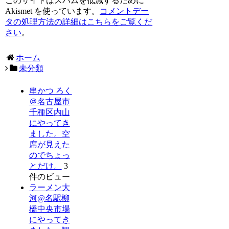
このサイトはスパムを低減するために
Akismet を使っています。
コメントデー
タの処理方法の詳細はこちらをご覧くだ
さい
。
ホーム
未分類
串かつ ろく
＠名古屋市
千種区内山
にやってき
ました。空
席が見えた
のでちょっ
とだけ。
3
件のビュー
ラーメン大
河@名駅柳
橋中央市場
にやってき