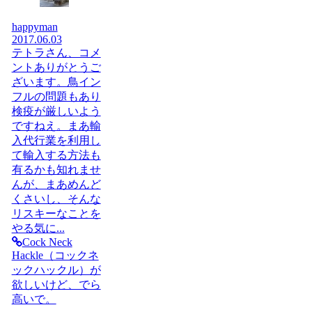
happyman
2017.06.03
テトラさん、コメ
ントありがとうご
ざいます。鳥イン
フルの問題もあり
検疫が厳しいよう
ですねえ。まあ輸
入代行業を利用し
て輸入する方法も
有るかも知れませ
んが、まあめんど
くさいし、そんな
リスキーなことを
やる気に...
Cock Neck
Hackle（コックネ
ックハックル）が
欲しいけど、でら
高いで。