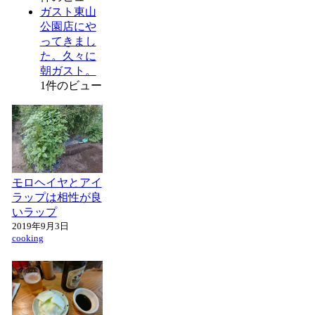
ガスト東山
公園店にや
ってきまし
た。久々に
朝ガスト。
1件のビュー
モロヘイヤとアイ
ラップは相性が良
いラップ
2019年9月3日
cooking