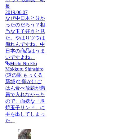
長
2019.06.07
なぜ中日本と分か
ったのだろう？相
当な玉子好きと見
た。やはりツウは
侮れんですね。中
日本の商品はうま
いですよね。
Michi No Eki
Mokkuru Shinshiro
(道の駅 もっくる
新城)で卵かけご
はん食べ放題が満
員で入れなかった
ので、面妖な「厚
焼玉子サンド」に
手を出してしまっ
た。