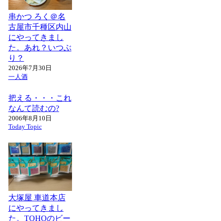
串かつ ろく＠名
古屋市千種区内山
にやってきまし
た。あれ？いつぶ
り？
2026年7月30日
一人酒
把える・・・これ
なんて読むの?
2006年8月10日
Today Topic
大塚屋 車道本店
にやってきまし
た。TOHOのビー