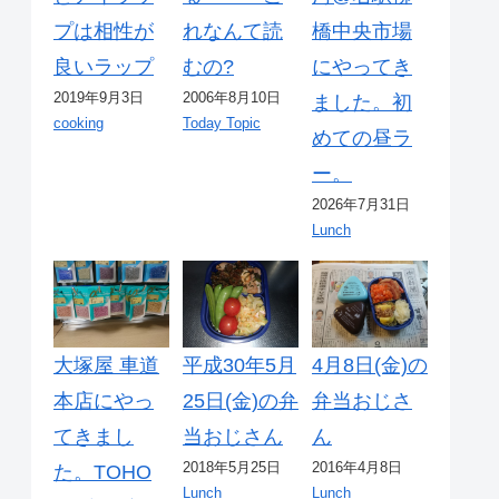
プは相性が
れなんて読
橋中央市場
良いラップ
むの?
にやってき
2019年9月3日
2006年8月10日
ました。初
cooking
Today Topic
めての昼ラ
ー。
2026年7月31日
Lunch
大塚屋 車道
平成30年5月
4月8日(金)の
本店にやっ
25日(金)の弁
弁当おじさ
てきまし
当おじさん
ん
2018年5月25日
2016年4月8日
た。TOHO
Lunch
Lunch