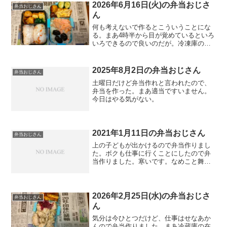
2026年6月16日(火)の弁当おじさ
弁当おじさん
ん
何も考えないで作るとこういうことにな
る。まあ4時半から目が覚めているといろ
いろできるので良いのだが。冷凍庫の保
存品を処理する事にしたら焦がした。オ
ムレツ？
2025年8月2日の弁当おじさん
弁当おじさん
土曜日だけど弁当作れと言われたので、
弁当を作った。まあ適当ですいません。
今日はやる気がない。
2021年1月11日の弁当おじさん
弁当おじさん
上の子どもが出かけるので弁当作りまし
た。ボクも仕事に行くことにしたので弁
当作りました。寒いです。なめこと舞茸
を一緒に味噌汁にするのは、うん勿体な
いから辞めよう。
2026年2月25日(水)の弁当おじさ
弁当おじさん
ん
気分は今ひとつだけど、仕事はせなあか
んので弁当作りました。まあ冷蔵庫の在