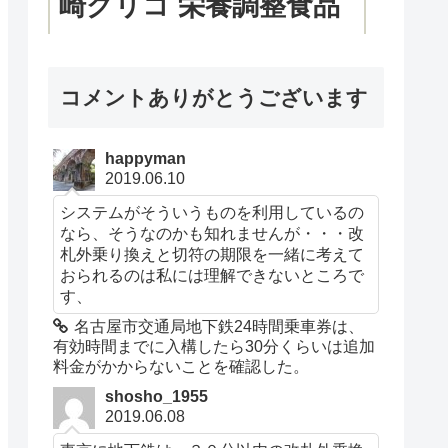
崎グリコ 栄養調整食品
個包装 小分け glico
コメントありがとうございます
ブ
￥1,620 (￥81 / 個)
￥1,120 (￥56 / 個)
ラント名: バランスオンminiケーキ
happyman
2019.06.10
メーカー名: 江崎グリコ 【商品1個あ
システムがそういうものを利用しているの
たりのサイズ】幅102mm×高さ
なら、そうなのかも知れませんが・・・改
札外乗り換えと切符の期限を一緒に考えて
46mm×奥行き15mm 日頃の食生活で
おられるのは私には理解できないところで
不足しがちな栄養素を、手軽におい
す、
しく補給できます。 原材料: 小麦粉
名古屋市交通局地下鉄24時間乗車券は、
有効時間までに入構したら30分くらいは追加
(国内製造)、砂糖、ショートニン
料金がかからないことを確認した。
グ、麦芽糖、チーズパウダー、水あ
shosho_1955
2019.06.08
め、イヌリン、鶏卵、食塩/加工デン