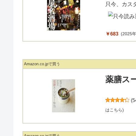
只今、カス
￥683
(2025年
Amazon.co.jpで買う
薬膳スー
(
5
はこちら
)
Amazon.co.jpで買う