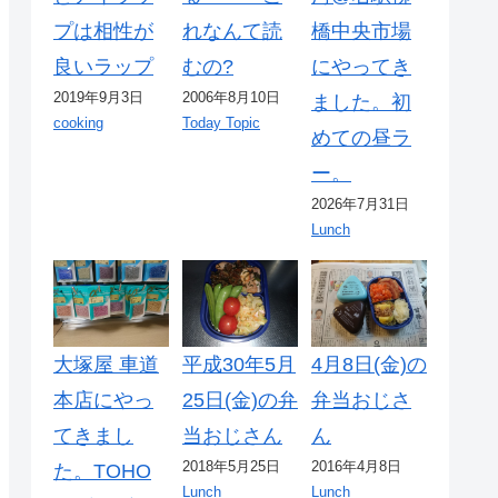
プは相性が
れなんて読
橋中央市場
良いラップ
むの?
にやってき
2019年9月3日
2006年8月10日
ました。初
cooking
Today Topic
めての昼ラ
ー。
2026年7月31日
Lunch
大塚屋 車道
平成30年5月
4月8日(金)の
本店にやっ
25日(金)の弁
弁当おじさ
てきまし
当おじさん
ん
2018年5月25日
2016年4月8日
た。TOHO
Lunch
Lunch