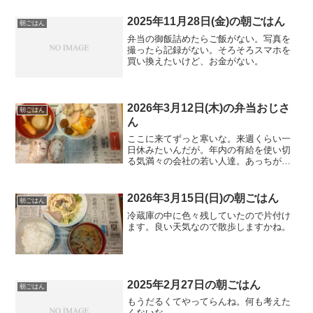
2025年11月28日(金)の朝ごはん
朝ごはん
弁当の御飯詰めたらご飯がない。写真を
撮ったら記録がない。そろそろスマホを
買い換えたいけど、お金がない。
2026年3月12日(木)の弁当おじさ
朝ごはん
ん
ここに来てずっと寒いな。来週くらい一
日休みたいんだが。年内の有給を使い切
る気満々の会社の若い人達。あっちがま
ともでボクが頭おかしいんだろう。ふる
さと納税の訳あり玉ねぎ。だいぶ使っ
た。
2026年3月15日(日)の朝ごはん
朝ごはん
冷蔵庫の中に色々残していたので片付け
ます。良い天気なので散歩しますかね。
2025年2月27日の朝ごはん
朝ごはん
もうだるくてやってらんね。何も考えた
くないな。