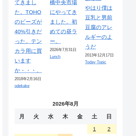
てきまし
橋中央市場
やはり僕は
た。TOHO
にやってき
豆乳と男前
のビーズが
ました。初
豆腐のアレ
40%引きだ
めての昼ラ
ルギーのよ
った。テン
ー。
うだ
2026年7月31日
カラ用に買
2013年12月17日
Lunch
います
Today Topic
か・・・。
2018年2月16日
odekake
2026年8月
月
火
水
木
金
土
日
1
2