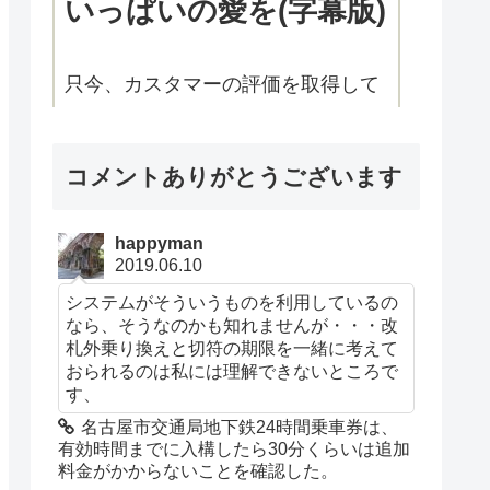
いっぱいの愛を(字幕版)
只今、カスタマーの評価を取得して
います。
￥440
(2025年10月27日 17:59 GMT +09:00
コメントありがとうございます
時点 -
詳細はこちら
)
happyman
2019.06.10
Amazon.co.jpで買う
システムがそういうものを利用しているの
なら、そうなのかも知れませんが・・・改
札外乗り換えと切符の期限を一緒に考えて
おられるのは私には理解できないところで
す、
名古屋市交通局地下鉄24時間乗車券は、
有効時間までに入構したら30分くらいは追加
料金がかからないことを確認した。