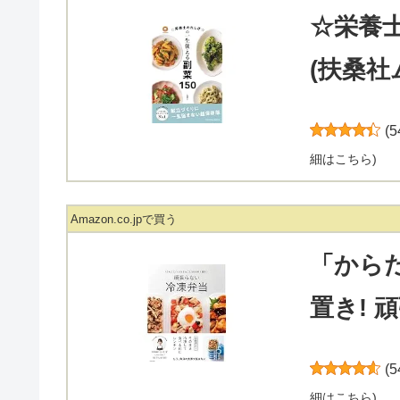
☆栄養
(扶桑社
(
5
細はこちら
)
Amazon.co.jpで買う
「から
置き! 
(
5
細はこちら
)