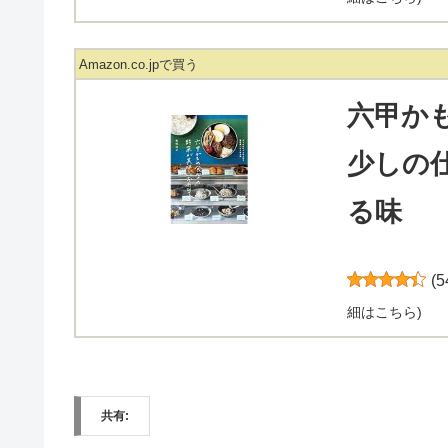
Amazon.co.jpで買う
六甲か
少しの
る味
(
5
細はこちら
)
共有: