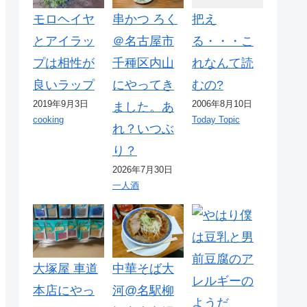
モロヘイヤ
串かつ ろく
把え
とアイラッ
＠名古屋市
る・・・こ
プは相性が
千種区内山
れなんて読
良いラップ
にやってき
むの?
2019年9月3日
2006年8月10日
ました。あ
cooking
Today Topic
れ？いつぶ
り？
2026年7月30日
一人酒
大塚屋 車道
中華そば大
本店にやっ
河@名駅柳